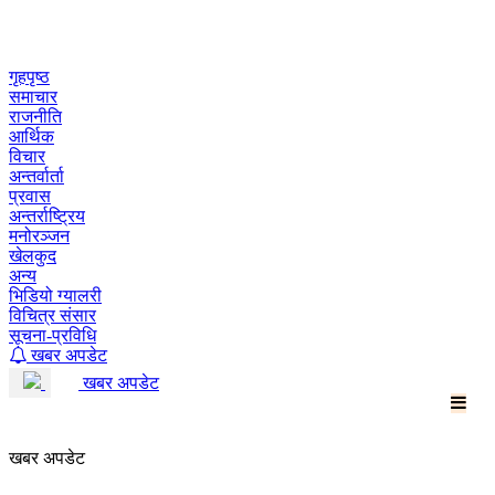
Skip
to
content
गृहपृष्ठ
समाचार
राजनीति
आर्थिक
विचार
अन्तर्वार्ता
प्रवास
अन्तर्राष्ट्रिय
मनोरञ्जन
खेलकुद
अन्य
भिडियो ग्यालरी
विचित्र संसार
सूचना-प्रविधि
खबर अपडेट
खबर अपडेट
खबर अपडेट