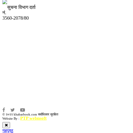
सुचना विभाग दर्ता
नं.
3560-2078/80
अध्यक्ष तथा प्रबन्ध निर्देशक:
उद्धव प्रसाद लामिछाने
सम्पादकः
कृष्ण प्रसाद शिवाकाेटी
संवाददाता:
संजय लामा
संवाददाता:
अमन भूषाल / किरण खड्का
© २०२२ khabarbook.com सर्वाधिकार सुरक्षित
PTP webnsoft
Website By :
गृहपृष्ठ