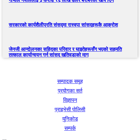
गाभीले नेपाललाई ३ करोड ९६ लाख डलर बराबरको खोप दिने
सरकारको कार्यशैलीप्रति संसद्‍मा रास्वपा सांसदहरूकै आक्रोश
जेनजी आन्दोलनका सहिदका परिवार र घाइतेहरूसँग भएको सहमति
तत्काल कार्यान्वयन गर्न सांसद खतिवडाको माग
खबर बुक पब्लिकेशन
सम्पादक समूह
प्रयोगका सर्त
विज्ञापन
प्राइभेसी पोलिसी
युनिकोड
सम्पर्क