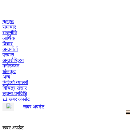
Skip
to
content
गृहपृष्ठ
समाचार
राजनीति
आर्थिक
विचार
अन्तर्वार्ता
प्रवास
अन्तर्राष्ट्रिय
मनोरञ्जन
खेलकुद
अन्य
भिडियो ग्यालरी
विचित्र संसार
सूचना-प्रविधि
खबर अपडेट
खबर अपडेट
खबर अपडेट