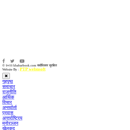
कृष्ण प्रसाद शिवाकाेटी
संवाददाता:
संजय लामा
संवाददाता:
अमन भूषाल / किरण खड्का
© २०२२ khabarbook.com सर्वाधिकार सुरक्षित
PTP webnsoft
Website By :
गृहपृष्ठ
समाचार
राजनीति
आर्थिक
विचार
अन्तर्वार्ता
प्रवास
अन्तर्राष्ट्रिय
मनोरञ्जन
खेलकुद