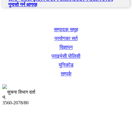
गुनासो गर्न आग्रह
खबर बुक पब्लिकेशन
सम्पादक समूह
प्रयोगका सर्त
विज्ञापन
प्राइभेसी पोलिसी
युनिकोड
सम्पर्क
सुचना विभाग दर्ता
नं.
3560-2078/80
अध्यक्ष तथा प्रबन्ध निर्देशक:
उद्धव प्रसाद लामिछाने
सम्पादकः