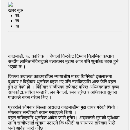
खबर बुक
ख-
ख
ख+
काठमाडौं, १८ कात्तिक । नेपाली क्रिकेट टिमका निलम्बित कप्तान
सन्दीप लामिछानेविरुद्धको बलात्कार मुद्दामा आज पनि थुनछेक बहस हुने
भएको छ ।
जिल्ला अदालत काठमाडौंका न्यायाधीश माधव घिमिरेको इजलासमा
बुधबार र बिहीबार थुनछेक बहस भए पनि नसकिएपछि आज फेरि बहस
हुन लागेको हो । बिहीबार सन्दीपका तर्फबाट वरिष्ठ अधिवक्ताहरू कृष्ण
सापकोटा,सविता भण्डारी, लव मैनाली, रमन श्रेष्ठ र अधिवक्ता सुवास
पाठकले बहस गरेका थिए ।
प्रहरीले सोमबार जिल्ला अदालत काठमाडौंमा मुद्दा दायर गरेको थियो ।
मंगलबार सन्दीपको बयान गराइएको थियो ।
बहस सकिएपछि थुनछेक आदेश जारी हुनेछ। अदालतले मुद्दाको पुर्पक्षका
लागि सन्दीपलाई थुनामा पठाउने कि धरौटी वा साधारण तारेखमा राख्ने
भन्ने आदेश जारी गर्नेछ ।