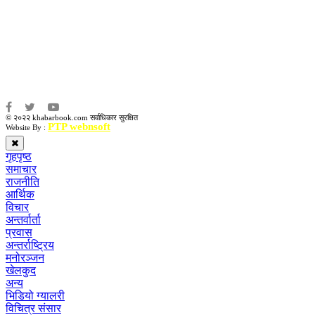
संवाददाता:
संजय लामा
संवाददाता:
अमन भूषाल / किरण खड्का
© २०२२ khabarbook.com सर्वाधिकार सुरक्षित
PTP webnsoft
Website By :
गृहपृष्ठ
समाचार
राजनीति
आर्थिक
विचार
अन्तर्वार्ता
प्रवास
अन्तर्राष्ट्रिय
मनोरञ्जन
खेलकुद
अन्य
भिडियो ग्यालरी
विचित्र संसार