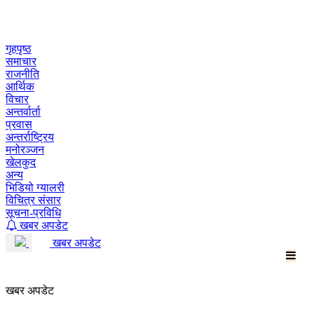
Skip
to
content
गृहपृष्ठ
समाचार
राजनीति
आर्थिक
विचार
अन्तर्वार्ता
प्रवास
अन्तर्राष्ट्रिय
मनोरञ्जन
खेलकुद
अन्य
भिडियो ग्यालरी
विचित्र संसार
सूचना-प्रविधि
खबर अपडेट
खबर अपडेट
खबर अपडेट