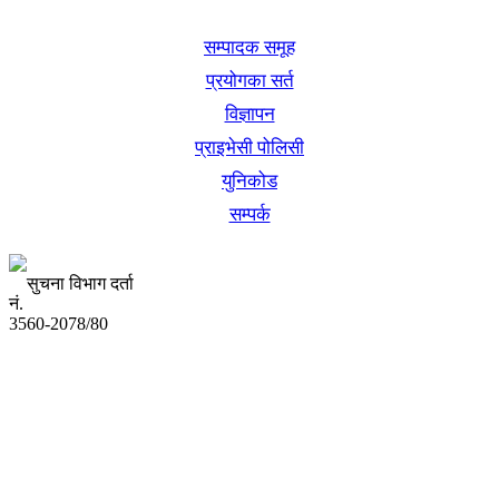
खबर बुक पब्लिकेशन
सम्पादक समूह
प्रयोगका सर्त
विज्ञापन
प्राइभेसी पोलिसी
युनिकोड
सम्पर्क
सुचना विभाग दर्ता
नं.
3560-2078/80
अध्यक्ष तथा प्रबन्ध निर्देशक:
उद्धव प्रसाद लामिछाने
सम्पादकः
कृष्ण प्रसाद शिवाकाेटी