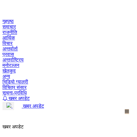
Skip
to
content
गृहपृष्ठ
समाचार
राजनीति
आर्थिक
विचार
अन्तर्वार्ता
प्रवास
अन्तर्राष्ट्रिय
मनोरञ्जन
खेलकुद
अन्य
भिडियो ग्यालरी
विचित्र संसार
सूचना-प्रविधि
खबर अपडेट
खबर अपडेट
खबर अपडेट