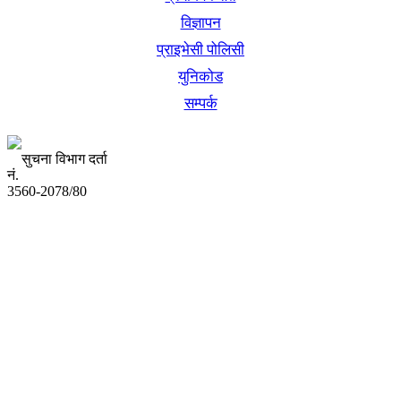
विज्ञापन
प्राइभेसी पोलिसी
युनिकोड
सम्पर्क
सुचना विभाग दर्ता
नं.
3560-2078/80
अध्यक्ष तथा प्रबन्ध निर्देशक:
उद्धव प्रसाद लामिछाने
सम्पादकः
कृष्ण प्रसाद शिवाकाेटी
संवाददाता:
संजय लामा