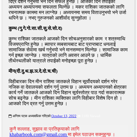
दिएर दर्शन गर्नुभयो भने दिन सफल हुनेछ । आजको दिन तपाईको
अध्ययन अध्यापनमा सफलता मिल्नेछ । मकर राशिका जातकको लागि
रचनात्मक काममा मन लाग्नेछ । अध्ययनमा समय विताउनुभयो भने उर्जा
थपिने छ । नभए गुरुजनको आशीर्वाद सुन्नुहोला ।
कुम्भ (गु.गे.गो.सा.सी.सु.से.सो.द)
कुम्भ राशिका जातकले आजको दिन सोचअनुसारको काम र शत्रुमाथि
विजयप्राप्ति हुनेछ । ब्यापार व्यबसायबाट बाट प्राप्तबाट धनलाई
सामाजिक सेवामा खर्च गर्नुभयो भने मानसम्मान मिल्नेछ । सामाजिक काम
गर्न इच्छा जाग्नेछ । यात्राको लागि अवसर आउने छ । धार्मिक
तीर्थस्थलीको यात्राले तपाईको मनोइच्छा पूरा हुनेछ ।
मीन(दी.दु.थ.झ.ञ.दे.दो.च.ची)
विहीबारका दिन मीन राशिमा जातकले विहान सूर्योदयको दर्शन गरेर
नजिक वा देवालयको दर्शन गर्नु उत्तम छ । अध्ययन अध्यापनको क्षेत्रका
कार्य गर्ने जातकले आजको दिन विहान सूर्यस्तोत्र पाठ गर्दा सकारात्मक
सोच बढ्नेछ । मीन राशिका व्यक्तिका लागि विहीबार विशेष दिन हो ।
आजको दिन व्रत गर्नु उत्तम हुनेछ ।
अन्तिम पटक अध्यावधिक गरिएको
October 13, 2022
1180 Viewed
कुनै सल्लाह, सुझाव वा प्रतिकृयाको लागि
khabarbook.com@gmail.com
मा इमेल पठाउन सक्नुहुन्छ ।