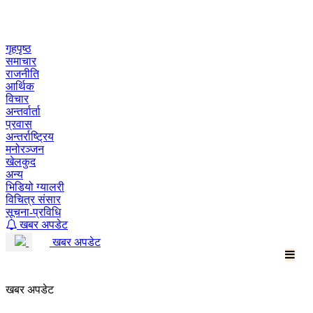
Skip
to
content
गृहपृष्ठ
समाचार
राजनीति
आर्थिक
विचार
अन्तर्वार्ता
प्रवास
अन्तर्राष्ट्रिय
मनोरञ्जन
खेलकुद
अन्य
भिडियो ग्यालरी
विचित्र संसार
सूचना-प्रविधि
खबर अपडेट
खबर अपडेट
खबर अपडेट