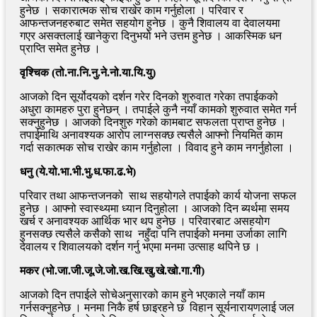
हुनेछ । सकारात्मक सोच राखेर काम गर्नुहोला । परिवार र
आफन्तजनहरुबाट समेत सहयोग हुनेछ । कुनै शिवालय वा देवालयमा
गएर असक्तलाई खानेकुरा दिनुभयो भने उत्तम हुनेछ । आकस्मिक धन
प्राप्ति समेत हुनेछ ।
वृश्चिक (तो.ना.नि.नु.ने.नो.या.यि.यु)
आजको दिन सूर्योदयको दर्शन गरेर दिनको शुरुवात गरेका तपाईकको
अधुरा कामहरु पुरा हुनेछन् । तपाईले कुनै नयाँ कामको शुरुवात समेत गर्न
सक्नुहुनेछ । आजको दिनशुरु गरेको कामबाट सफलता प्राप्त हुनेछ ।
तपाईमाथि अनावश्यक आरोप लाग्नसक्छ त्यसैले आफ्नो नियमित काम
गर्दा सकात्मक सोच राखेर काम गर्नुहोला । विवाद हुने काम नगर्नुहोला ।
धनु (ये.यो.भा.भी.भु.ध.फा.ढ.भे)
परिवार तथा आफन्तजनको साथ सहयोगले तपाईको कार्य योजना सफल
हुनेछ । आफ्नो स्वास्थ्यमा ध्यान दिनुहोला । आजको दिन ब्यर्थमा समय
खर्च र अनावश्यक आर्थिक भार थप हुनेछ । परिवारबाट असहयोग
हुनसक्छ त्यसैले कसैको साथ नहुँदा पनि तपाईको मनमा उर्जाका लागि
देवालय र शिवालयको दर्शन गर्नु भएमा मनमा उत्साह थपिने छ ।
मकर (भो.जा.जी.जू.जे.जो.ख.खि.खु.खे.खो.गा.गी)
आजको दिन तपाईले सोचेअनुसारको काम हुने भएकाले नयाँ काम
गर्नसक्नुहनेछ । मनमा निकै हर्ष छाइरहने छ विहान सूर्यनारायणलाई जल