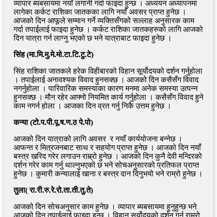
व्यापार ब्यबसायमा नयाँ लगानी गर्दा फाइदा हुन्छ । अध्ययन अध्यापनमा
लागेका कर्कट राशिका जातकका लागि नयाँ अवसर प्राप्त हुनेछ ।
आजको दिन आफूले सम्मान गर्ने व्यक्तिसँगको सल्लाह अनुसारक काम
गर्दा तपाईलाई फाइदा हुनेछ । कर्कट राशिका जातकहरुको लागि आजको
दिन यात्रा गर्न लाग्नु भएको छ भने यात्राबाट फाइदा हुनेछ ।
सिंह (मा.मि.मु.मे.मो.टा.टि.टु.टे)
सिंह राशिका जातकले हरेक विहीबारको विहान सूर्योदयको दर्शन गर्नुहोला
। तपाईलाई अनावश्यक विवाद हुनसक्छ । आजको दिन कसैसँग विवाद
नगर्नुहोला । पारिवारिक समस्याका कारण मनमा अनेक समस्या उत्पन्न
हुनसक्छ । मौन रहेर आफ्नो नियमित कार्य गर्नुहोला । कसैसँग विवाद हुने
काम नगर्न होला । आजका दिन व्रत गर्नु निकै उत्तम हुनेछ ।
कन्या (टो.प.पी.पू.ष.ण.ठ पे.पो)
आजको दिन यात्राको लागि अवसर र नयाँ कार्ययोजना बन्नेछ ।
आफन्त र मित्रजनबाट साथ र सहयोग प्राप्त हुनेछ । आजको दिन नयाँ
बस्त्र खरिद गरेर लगाउन राम्र्रो हुनेछ । आजको दिन कुनै देवी मन्दिरको
दर्शन गरेर काम गर्नु थाल्नुभएको छ भने सोचअनुसारको प्रतिफल प्राप्त
हुनेछ । कुमारी कन्यालाई खाना र बस्त्र दान दिनुभयो भने राम्रो हुनेछ ।
तुला( रा.री.रु.रे.रो.ता.ती.तु.ते)
आजको दिन सोचअनुसार काम हुनेछ । व्यापार ब्यबसायमा हुनुहुन्छ भने
आजको दिन तपाईलाई फाइदा हुन्छ । विहान सूर्योदयको दर्शन गर्नु राम्रो