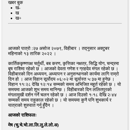
खबर बुक
ख-
ख
ख+
आजको पात्रो :२७ असोज २०७९, विहीबार । तद्नुसार अक्टुबर
महिनाको १३ तारिक २०२२ ।
कार्तिककृष्णपक्ष चर्तुर्थी, बब करण, कृत्तिका नक्षत्र, सिद्धि योग, चन्द्रमा
बृष राशिमा रहेको छ । आजको देवता गणेश र ग्रहदेव मंगल रहेको छ ।
विहीबारको दिन अध्ययन, अध्यापन र अनुसन्धानको कार्यमा लागि राम्रो
दिन हो । आज विहान सूर्योदय ०६ः०२ मा सूर्यास्त ५ः३७ मा हुनेछ ।
विहान ११ः२८ देखि १२ः१४ सम्मको समय अभिजित महूर्त रहेको छ । यो
समयमा आजको शुभ समय मानिन्छ । विहीबारको दिन ललितपुरको
मंगलामुखी दर्शन गर्ने चलन रहेको छ । आज दिउसो १ः१८ देखि २ः४४
सम्मको समय राहुकाल रहेको छ । यो समयमा कुनै पनि शुभकार्य र
यात्राको शुरुवात गर्नु हुँदैन ।
आजको राशिफलः
मेष (चु.चे.चो.ला.लि.लु.ले.लो.अ)