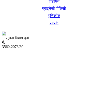
विज्ञापन
प्राइभेसी पोलिसी
युनिकोड
सम्पर्क
सुचना विभाग दर्ता
नं.
3560-2078/80
अध्यक्ष तथा प्रबन्ध निर्देशक:
उद्धव प्रसाद लामिछाने
सम्पादकः
कृष्ण प्रसाद शिवाकाेटी
संवाददाता:
संजय लामा
संवाददाता: