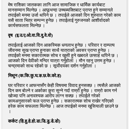
मेष राशिका जातकका लागि आज सामाजिक र धार्मिक कार्यबाट
मानसम्मान मिल्नेछ । आफूभन्दा उच्चब्यक्तिबाट प्राप्त हुने सम्मानले
तपाईको मनमा उर्जा थपिने छ । तपाईले आजको दिन शुरुवात गरेको काम
यसै साता भित्र सम्पन्न हुनेछ । तपाईलाई गुरुजनको आशीर्वादको
कार्यसफलता मिल्नेछ ।
वृष (इ.उ.ए.ओ.वा.वि.वु.वे.वो)
तपाईलाई आजको दिन आकस्मिक धनलाभ हुनेछ । परिवार र दाम्पत्य
जीवनमा सुख प्राप्त हुनाका साथै यात्राको अवसर प्राप्त हुनेछ ।
तपाईको मनमा सकारात्मक सोच र खुसी हुने खबरले उत्साह थपिने छ ।
आजको दिन देवीको मन्दिर यात्रा गर्नुहोला । मौन रहनु उत्तम हुनेछ ।
चन्द्रमाको साथ रहेको छ । सूर्योदयका दर्शन गर्नुहोला ।
मिथुन (क.कि.कु.घ.ङ.छ.के.को.ह)
घर परिवार र आफन्तसँग केही विषयमा विवाद हुनसक्छ । त्यसैले आजको
दिन कम बोल्ने र अर्काका कुरा सुन्ने गर्दा राम्रो हुनेछ । राम्रो काम गर्न
खोज्दा पनि अनावश्यक आरोप लाग्न सक्छ । तपाईले गरेको
कामअनुसारको फल प्राप्त हुनेछ । सकारात्मक सोच राखेर गरिएको
हरेक काम सफलता मिल्नेछ । आज तपाईको मनमा खुसियाली छाउने छ
।
कर्कट (हि.हू.हे.हो.डा.डि.डु.डे.डो)