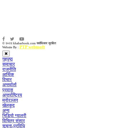
संजय लामा
संवाददाता:
अमन भूषाल / किरण खड्का
© २०२२ khabarbook.com सर्वाधिकार सुरक्षित
PTP webnsoft
Website By :
गृहपृष्ठ
समाचार
राजनीति
आर्थिक
विचार
अन्तर्वार्ता
प्रवास
अन्तर्राष्ट्रिय
मनोरञ्जन
खेलकुद
अन्य
भिडियो ग्यालरी
विचित्र संसार
सूचना-प्रविधि