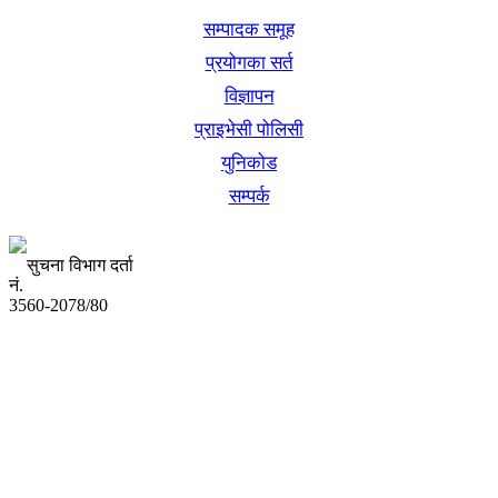
सम्पादक समूह
प्रयोगका सर्त
विज्ञापन
प्राइभेसी पोलिसी
युनिकोड
सम्पर्क
सुचना विभाग दर्ता
नं.
3560-2078/80
अध्यक्ष तथा प्रबन्ध निर्देशक:
उद्धव प्रसाद लामिछाने
सम्पादकः
कृष्ण प्रसाद शिवाकाेटी
संवाददाता: