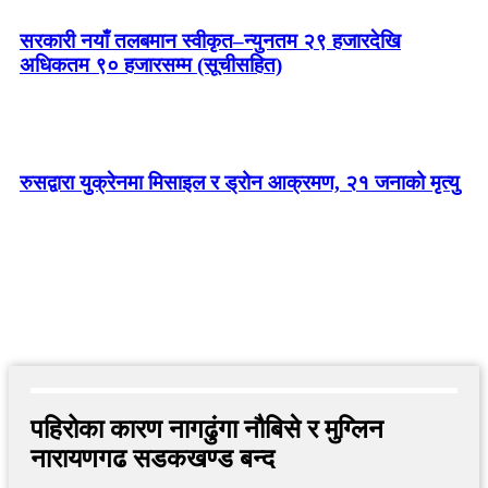
सरकारी नयाँ तलबमान स्वीकृत–न्युनतम २९ हजारदेखि
अधिकतम ९० हजारसम्म (सूचीसहित)
रुसद्वारा युक्रेनमा मिसाइल र ड्रोन आक्रमण, २१ जनाको मृत्यु
पहिरोका कारण नागढुंगा नौबिसे र मुग्लिन
नारायणगढ सडकखण्ड बन्द