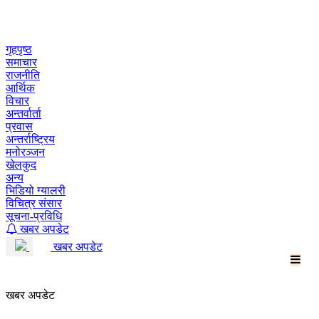
Skip
to
content
गृहपृष्ठ
समाचार
राजनीति
आर्थिक
विचार
अन्तर्वार्ता
प्रवास
अन्तर्राष्ट्रिय
मनोरञ्जन
खेलकुद
अन्य
भिडियो ग्यालरी
विचित्र संसार
सूचना-प्रविधि
खबर अपडेट
खबर अपडेट
खबर अपडेट