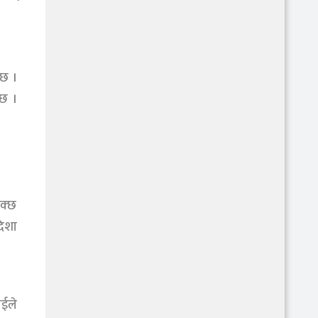
ेछ ।
्छ ।
सक्छ
दिशा
ाईले