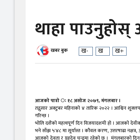
थाहा पाउनुहोस
ख-
ख
ख+
खबर बुक
आजको पात्रो ः १८ असोज २०७९, मंगलबार ।
तद्नुसार अक्टुबर महिनाको ४ तारिक २०२२ । आश्विन शुक्लप
गरिन्छ ।
भोलि दशैंको महत्वपूर्ण दिन विजयादशमी हो । आजको देवीको
भने साँझ ५ः४८ मा सूर्यास्त । कौवल करण, उत्तरषाढा नक्षत्र, 
आजको देवता र ग्रहदेव चन्द्रमा रहेको छ । मंगलबारको द