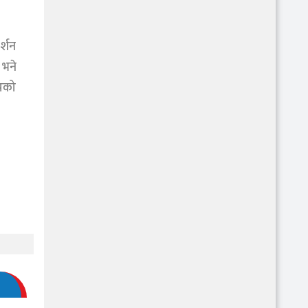
र्शन
 भने
ँझको