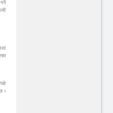
र्ने
दायी
राशा
िएका
म्रो
्छ ।