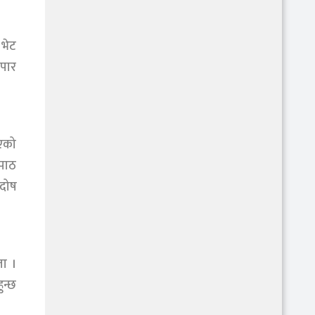
 भेट
ापार
एको
 पाठ
हदोष
ला ।
ुन्छ