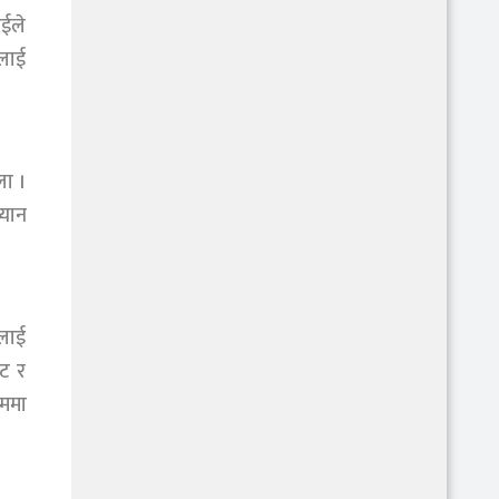
ाईले
ुलाई
ला ।
्यान
ुलाई
ट र
ाममा