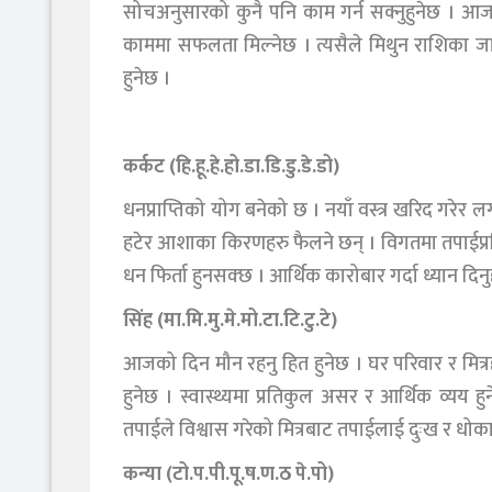
सोचअनुसारको कुनै पनि काम गर्न सक्नुहुनेछ । आज
काममा सफलता मिल्नेछ । त्यसैले मिथुन राशिका जात
हुनेछ ।
कर्कट (हि.हू.हे.हो.डा.डि.डु.डे.डो)
धनप्राप्तिको योग बनेको छ । नयाँ वस्त्र खरिद गरेर
हटेर आशाका किरणहरु फैलने छन् । विगतमा तपाईप्रति
धन फिर्ता हुनसक्छ । आर्थिक कारोबार गर्दा ध्यान दिन
सिंह (मा.मि.मु.मे.मो.टा.टि.टु.टे)
आजको दिन मौन रहनु हित हुनेछ । घर परिवार र मित्रहर
हुनेछ । स्वास्थ्यमा प्रतिकुल असर र आर्थिक व्यय 
तपाईले विश्वास गरेको मित्रबाट तपाईलाई दुःख र धोक
कन्या (टो.प.पी.पू.ष.ण.ठ पे.पो)