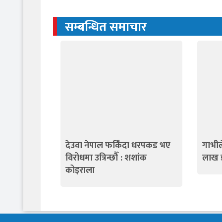
सम्बन्धित समाचार
देउवा नेपाल फर्किंदा धरपकड भए
गाभील
विरोधमा उत्रिन्छौँ : शशांक
लाख 
कोइराला