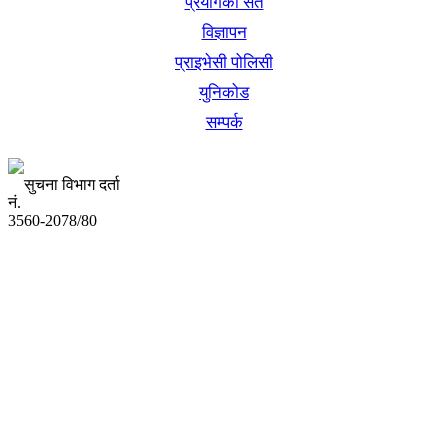
प्रयोगका सर्त
विज्ञापन
प्राइभेसी पोलिसी
युनिकोड
सम्पर्क
सुचना विभाग दर्ता
नं.
3560-2078/80
अध्यक्ष तथा प्रबन्ध निर्देशक:
उद्धव प्रसाद लामिछाने
सम्पादकः
कृष्ण प्रसाद शिवाकाेटी
संवाददाता:
संजय लामा