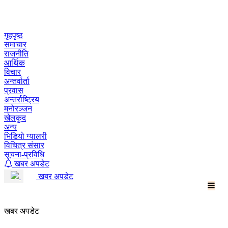
Skip
to
content
गृहपृष्ठ
समाचार
राजनीति
आर्थिक
विचार
अन्तर्वार्ता
प्रवास
अन्तर्राष्ट्रिय
मनोरञ्जन
खेलकुद
अन्य
भिडियो ग्यालरी
विचित्र संसार
सूचना-प्रविधि
खबर अपडेट
खबर अपडेट
खबर अपडेट