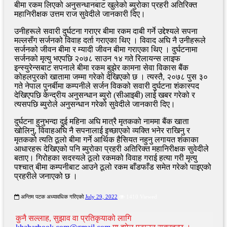
बीमा रकम लिएको अनुसन्धानबाट खुलेको ब्युरोका प्रहरी अतिरिक्त
महानिरीक्षक उत्तम राज सुवेदीले जानकारी दिए।
उनीहरूले सवारी दुर्घटना गराएर बीमा रकम दाबी गर्ने उद्देश्यले सपना
मल्लसँग सर्जनको विवाह दर्ता गराएका थिए । विवाद अघि नै उनीहरूले
सर्जनको जीवन बीमा र म्यादी जीवन बीमा गराएका थिए । दुर्घटनामा
सर्जनको मृत्यु भएपछि २०७८ साउन १४ गते रिलायन्स लाइफ
इन्स्युरेन्सबाट सपनाले बीमा रकम बुझेर कामना सेवा विकास बैंक
कोहलपुरको खातामा जम्मा गरेको देखिएको छ । त्यस्तै, २०७८ पुस ३०
गते नेपाल पुनर्बीमा कम्पनीले सर्जन विकको सवारी दुर्घटना शंकास्पद
देखिएपछि केन्द्रीय अनुसन्धान ब्युरो (सीआइबी) लाई खबर गरेको र
त्यसपछि ब्युरोले अनुसन्धान गरेको सुवेदीले जानकारी दिए।
दुर्घटना हुनुभन्दा दुई महिना अघि मात्रै मृतकको नाममा बैंक खाता
खोलिनु, विवाहअघि नै सपनालाई इच्छाएको व्यक्ति भनेर राखिनु र
मृतकको त्यति ठूलो बीमा गर्ने आर्थिक हैसियत नहुनु लगायत शंकाका
आधारहरू देखिएको पनि ब्युरोका प्रहरी अतिरिक्त महानिरीक्षक सुवेदीले
बताए। गिरोहका सदस्यले ठूलो रकमको विवाह गराई हत्या गरी मृत्यु
पश्चात् बीमा कम्पनीबाट आउने ठूलो रकम बाँडफाँड समेत गरेको पाइएको
प्रहरीले जनाएको छ ।
अन्तिम पटक अध्यावधिक गरिएको
July 29, 2022
1410 Viewed
कुनै सल्लाह, सुझाव वा प्रतिकृयाको लागि