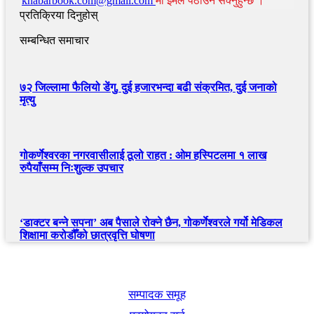
khabarbook.com@gmail.com
मा इमेल पठाउन सक्नुहुन्छ ।
प्रतिक्रिया दिनुहोस्
सम्बन्धित समाचार
७२ जिल्लामा फैलियो डेंगु, दुई हजारभन्दा बढी संक्रमित, दुई जनाको
मृत्यु
गोकर्णेश्वरका नगरवासीलाई ठूलो राहत : ओम हस्पिटलमा १ लाख
रुपैयाँसम्म निःशुल्क उपचार
‘डाक्टर बन्ने सपना’ अब पैसाले रोक्ने छैन, गोकर्णेश्वरले गर्यो मेडिकल
शिक्षामा करोडौँको छात्रवृत्ति घोषणा
खबर बुक पब्लिकेशन
सम्पादक समूह