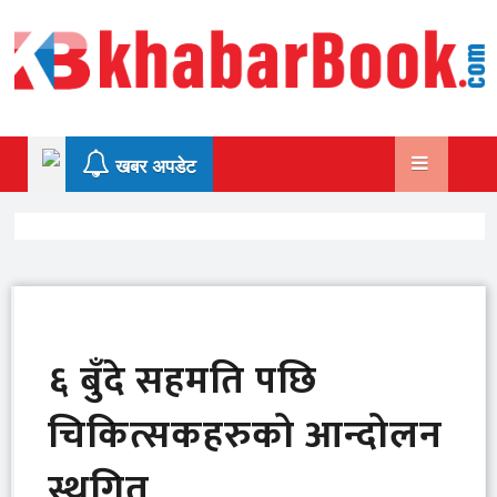
Skip
to
content
खबर अपडेट
६ बुँदे सहमति पछि
चिकित्सकहरुको आन्दोलन
स्थगित