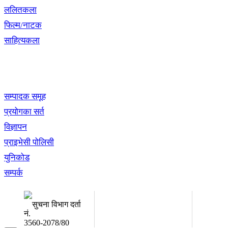
ललितकला
फिल्म/नाटक
साहित्यकला
खबर बुक पब्लिकेशन
सम्पादक समूह
प्रयोगका सर्त
विज्ञापन
प्राइभेसी पोलिसी
युनिकोड
सम्पर्क
अध्यक्ष तथा प्रबन्ध निर्देशक:
सम्पादकः
उद्धव प्रसाद लामिछाने
कृष्ण 
सुचना विभाग दर्ता
नं.
3560-2078/80