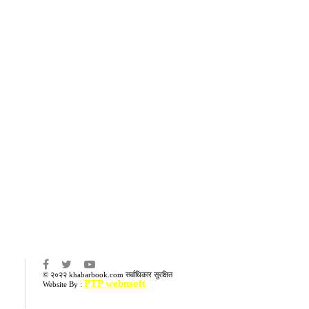
का
© २०२२ khabarbook.com सर्वाधिकार सुरक्षित
PTP webnsoft
Website By :