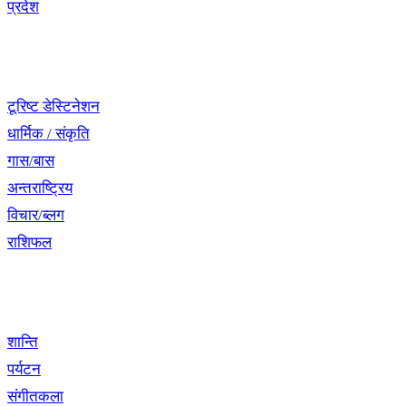
प्रदेश
नेभिगेसन
टूरिष्ट डेस्टिनेशन
धार्मिक / संकृति
गास/बास
अन्तराष्ट्रिय
विचार/ब्लग
राशिफल
विशेष श्रृंखला
शान्ति
पर्यटन
संगीतकला