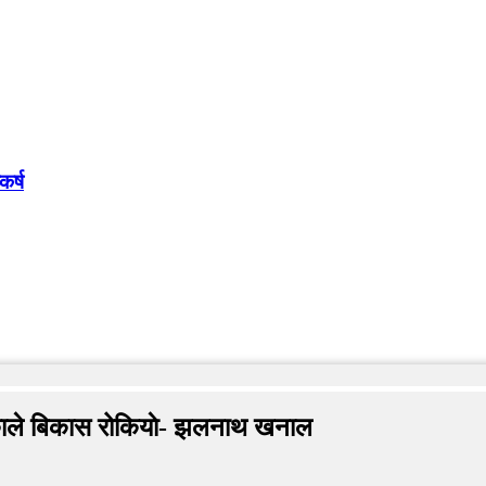
कर्ष
गरेकाले बिकास रोकियाे- झलनाथ खनाल