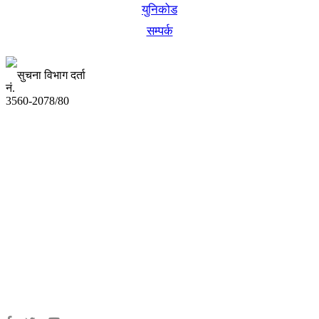
युनिकोड
सम्पर्क
सुचना विभाग दर्ता
नं.
3560-2078/80
अध्यक्ष तथा प्रबन्ध निर्देशक:
उद्धव प्रसाद लामिछाने
सम्पादकः
कृष्ण प्रसाद शिवाकाेटी
संवाददाता:
संजय लामा
संवाददाता:
अमन भूषाल / किरण खड्का