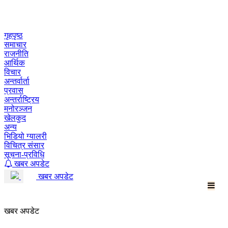
Skip
to
content
गृहपृष्ठ
समाचार
राजनीति
आर्थिक
विचार
अन्तर्वार्ता
प्रवास
अन्तर्राष्ट्रिय
मनोरञ्जन
खेलकुद
अन्य
भिडियो ग्यालरी
विचित्र संसार
सूचना-प्रविधि
खबर अपडेट
खबर अपडेट
खबर अपडेट