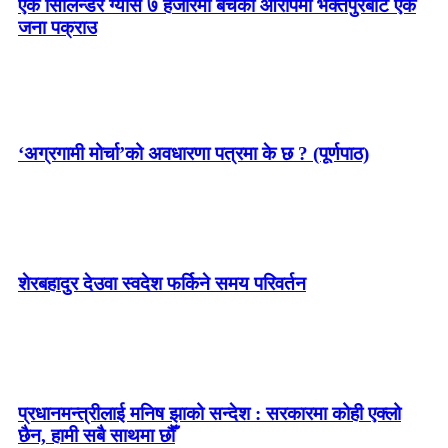
एक सिलिन्डर ग्यास ७ हजारमा बेचेको आरोपमा भक्तपुरबाट एक
जना पक्राउ
‘अग्रगामी मोर्चा’को अवधारणा पत्रमा के छ ? (पूर्णपाठ)
शेरबहादुर देउवा स्वदेश फर्किने समय परिवर्तन
प्रधानमन्त्रीलाई मनिष झाको सन्देश : सरकारमा कोही एक्लो
छैन, हामी सबै साथमा छौँ