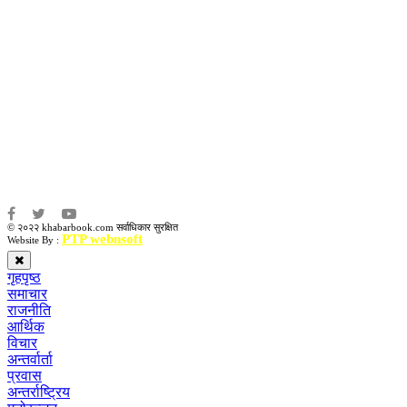
सम्पादकः
कृष्ण प्रसाद शिवाकाेटी
संवाददाता:
संजय लामा
संवाददाता:
अमन भूषाल / किरण खड्का
© २०२२ khabarbook.com सर्वाधिकार सुरक्षित
PTP webnsoft
Website By :
गृहपृष्ठ
समाचार
राजनीति
आर्थिक
विचार
अन्तर्वार्ता
प्रवास
अन्तर्राष्ट्रिय