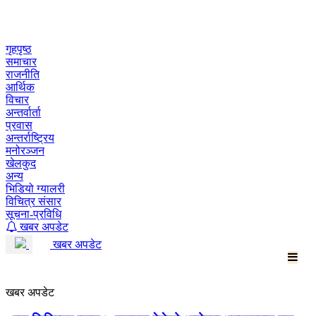
Skip
to
content
गृहपृष्ठ
समाचार
राजनीति
आर्थिक
विचार
अन्तर्वार्ता
प्रवास
अन्तर्राष्ट्रिय
मनोरञ्जन
खेलकुद
अन्य
भिडियो ग्यालरी
विचित्र संसार
सूचना-प्रविधि
खबर अपडेट
खबर अपडेट
खबर अपडेट