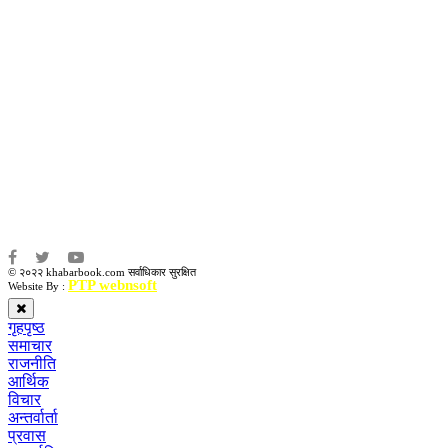
उद्धव प्रसाद लामिछाने
सम्पादकः
कृष्ण प्रसाद शिवाकाेटी
संवाददाता:
संजय लामा
संवाददाता:
अमन भूषाल / किरण खड्का
© २०२२ khabarbook.com सर्वाधिकार सुरक्षित
PTP webnsoft
Website By :
गृहपृष्ठ
समाचार
राजनीति
आर्थिक
विचार
अन्तर्वार्ता
प्रवास