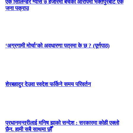
एक सिलिन्डर ग्यास ७ हजारमा बेचेको आरोपमा भक्तपुरबाट एक
जना पक्राउ
‘अग्रगामी मोर्चा’को अवधारणा पत्रमा के छ ? (पूर्णपाठ)
शेरबहादुर देउवा स्वदेश फर्किने समय परिवर्तन
प्रधानमन्त्रीलाई मनिष झाको सन्देश : सरकारमा कोही एक्लो
छैन, हामी सबै साथमा छौँ