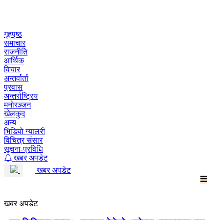
Skip
to
content
गृहपृष्ठ
समाचार
राजनीति
आर्थिक
विचार
अन्तर्वार्ता
प्रवास
अन्तर्राष्ट्रिय
मनोरञ्जन
खेलकुद
अन्य
भिडियो ग्यालरी
विचित्र संसार
सूचना-प्रविधि
खबर अपडेट
खबर अपडेट
खबर अपडेट