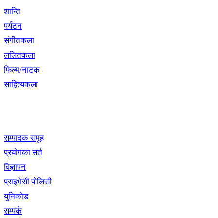
शान्ति
पर्यटन
संगीतकला
ललितकला
फिल्म/नाटक
साहित्यकला
खबर बुक पब्लिकेशन
सम्पादक समूह
प्रयोगका सर्त
विज्ञापन
प्राइभेसी पोलिसी
युनिकोड
सम्पर्क