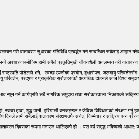
लम्बन गरी वातावरण सुधारका गतिविधि प्रवर्द्धन गर्न सम्बन्धित सबैलाई आह्वान गर
्ने अवधारणाबमोजिम हामी सबैले प्रकृतिमुखी जीवनशैली अवलम्बन गरी वातावरण सुधारक
ट्रपति पौडेलले भने, “स्वच्छ ऊर्जाको प्रयोग, वृक्षारोपण, जलवायु परिवर्तनसँग 
लवायु परिवर्तन, प्रदूषण र प्राकृतिक स्रोतहरूको अत्यधिक दोहनले आज विश्व समुदाय
 ।
रभाव न्यून गर्ने कार्यप्रति सबै नागरिक समुदाय तथा सरोकारवाला निकायको सक्रि
्वच्छ हावा, शुद्ध पानी, हरियाली वनजङ्गल र जैविक विविधताको संरक्षण गर्नु हाम
नले हामी सबैलाई वातावरण संरक्षणतर्फ सचेत, जिम्मेवार र सक्रिय बन्न प्रेरणा प
श्व वातावरण दिवसका रूपमा मनाउन थालिएको हो । यस वर्ष समृद्ध भविष्यको आधार: 