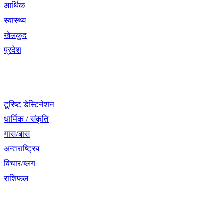
आर्थिक
स्वास्थ्य
खेलकुद
प्रदेश
नेभिगेसन
टूरिष्ट डेस्टिनेशन
धार्मिक / संकृति
गास/बास
अन्तराष्ट्रिय
विचार/ब्लग
राशिफल
विशेष श्रृंखला