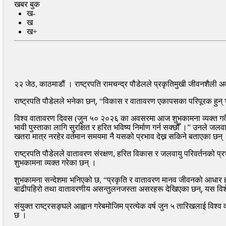
खबर बुक
ख-
ख
ख+
२२ जेठ, काठमाडौं । राष्ट्रपति रामचन्द्र पौडेलले प्रकृतिमुखी जीवनशैली अव
राष्ट्रपति पौडेलले भनेका छन्, “विकास र वातावरण एकापसका परिपूरक हुन् भन
विश्व वातावरण दिवस (जुन ५० २०२६ का अवसरमा आज शुभकामना व्यक्त गर्दै राष्
भावी पुस्ताका लागि सुरक्षित र हरित भविष्य निर्माण गर्न सक्छौँ ।” उनले ज
खतरा मात्र नरहेर वर्तमान समयमा नै यसको प्रभाव देख्न सकिने बताएका छन्
राष्ट्रपति पौडेलले वातावरण संरक्षण, हरित विकास र जलवायु परिवर्तनको प्
शुभकामना व्यक्त गरेका छन् ।
शुभकामना सन्देशमा भनिएको छ, “प्रकृति र वातावरण मानव जीवनको आधार हो, स
बाढीपहिरो तथा वातावरणीय असन्तुलनजस्ता असरहरू देखिएका छन्, यस विशेष दि
संयुक्त राष्ट्रसङ्घले आह्वान गरेबमोजिम प्रत्येक वर्ष जुन ५ तारिखलाई वि
छ ।