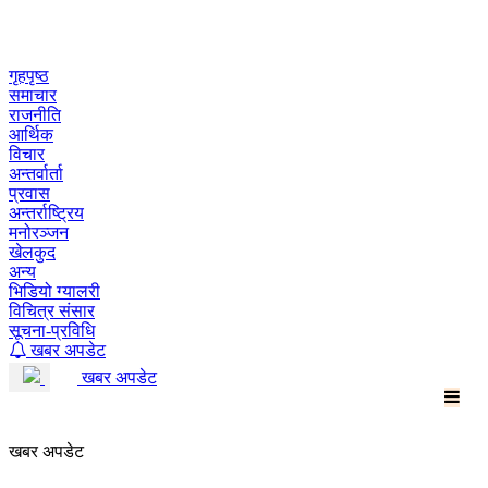
Skip
to
content
गृहपृष्ठ
समाचार
राजनीति
आर्थिक
विचार
अन्तर्वार्ता
प्रवास
अन्तर्राष्ट्रिय
मनोरञ्जन
खेलकुद
अन्य
भिडियो ग्यालरी
विचित्र संसार
सूचना-प्रविधि
खबर अपडेट
खबर अपडेट
खबर अपडेट