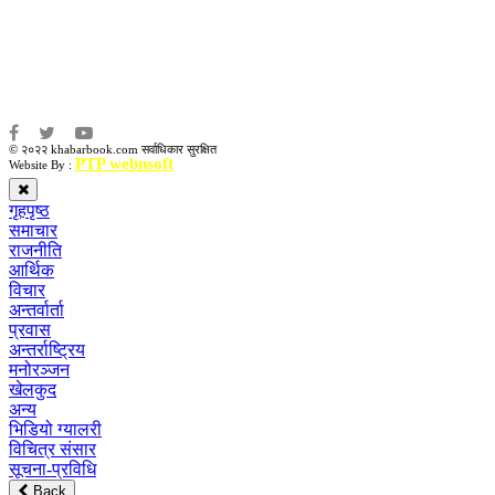
संजय लामा
संवाददाता:
अमन भूषाल / किरण खड्का
© २०२२ khabarbook.com सर्वाधिकार सुरक्षित
PTP webnsoft
Website By :
गृहपृष्ठ
समाचार
राजनीति
आर्थिक
विचार
अन्तर्वार्ता
प्रवास
अन्तर्राष्ट्रिय
मनोरञ्जन
खेलकुद
अन्य
भिडियो ग्यालरी
विचित्र संसार
सूचना-प्रविधि
Back