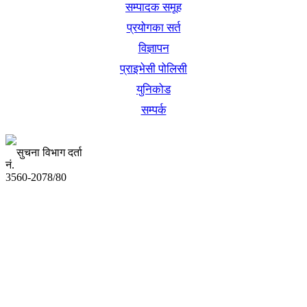
सम्पादक समूह
प्रयोगका सर्त
विज्ञापन
प्राइभेसी पोलिसी
युनिकोड
सम्पर्क
सुचना विभाग दर्ता
नं.
3560-2078/80
अध्यक्ष तथा प्रबन्ध निर्देशक:
उद्धव प्रसाद लामिछाने
सम्पादकः
कृष्ण प्रसाद शिवाकाेटी
संवाददाता: