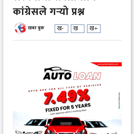
कांग्रेसले गर्‍यो प्रश्न
ख-
ख
ख+
खबर बुक