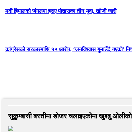
मर्दी हिमालको जंगलमा हराए पोखराका तीन युवा, खोजी जारी
कांग्रेसको सरकारमाथि १५ आरोप, ‘जनविश्वास गुमाउँदै गएको’ निष्
सुकुम्बासी बस्तीमा डोजर चलाइएकोमा खुश्बु ओलीको आ