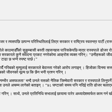
र र त्यसपछि उत्पन्न परिस्थितिलाई लिएर सरकार र राष्ट्रिय स्वतन्त्र पार्टी (र
 काठमाडौँको सुकुम्बासी बस्ती तहसनहस पारिसकेपछि मात्र रास्वपाले डोजर रो
ेत सरकारले कुनै संवेदना प्रकट नगरेकोमा आक्रोश व्यक्त गरिन्। “उनीहरूको जीवन स
ाढा छ भन्ने स्पष्ट पार्छ।”
णी गर्दै गरिबको मृत्युलाई सरकारले बेवास्ता गरेको आरोप लगाइन् । हिजोका दिनमा 
को जीवनको मूल्य छ कि छैन भनी प्रश्न गरिन् ।
्भीर असफलता’ भन्दै उनले यसको नैतिक जिम्मेवारी सरकार र रास्वपाले लिनुपर्ने म
नले अचम्म लागेको बताइन् । “४८ घण्टाको समय पनि नदिई राति डोजर चलाएर घर 
िन् । साथै, उनले प्रतिनिधि सभालाई छायामा पारेर अध्यादेशमार्फत काम गर्न खो