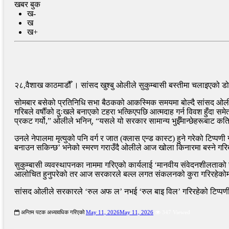
खबर बुक
ख-
ख
ख+
२८,वैशाख काठमाडौँ । सांसद खुश्बु ओलीले सुकुम्बासी बस्तीमा चलाइएको डोज
सोमबार बसेको प्रतिनिधि सभा बैठकको आकस्मिक समयमा बोल्दै सांसद ओलीले
गरिबले वर्षौँको दुःखले बनाएको टहरा भत्किएपछि आत्मदाह गर्न विवश हुँदा सम
प्रकट गर्यो,” ओलीले भनिन्, “यसले यो सरकार सामान्य भुईँमान्छेहरूबाट कति ट
उनले नेपालमा मृत्युको पनि वर्ग र जात (क्लास एन्ड कास्ट) हुने गरेको टिप्प
बनाउन सकिन्छ’ भनेको स्मरण गराउँदै ओलीले आज खोला किनारमा बस्ने गरिब
सुकुम्बासी व्यवस्थापनका नाममा गरिएको कार्यलाई ‘मानवीय संवेदनशीलताको गम
आलोचित हुनुपरेको तर आज सरकारले बल्ल लगत संकलनको कुरा गरिरहेकोमा उ
सांसद ओलीले सरकारले ‘रुल अफ ल’ नभई ‘रुल बाइ विल’ गरिरहेको टिप्पणी गर
अन्तिम पटक अध्यावधिक गरिएको
May 11, 2026
May 11, 2026
347 Viewed