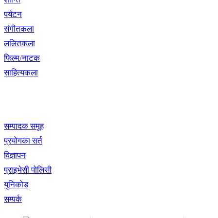
पर्यटन
संगीतकला
ललितकला
फिल्म/नाटक
साहित्यकला
खबर बुक पब्लिकेशन
सम्पादक समूह
प्रयोगका सर्त
विज्ञापन
प्राइभेसी पोलिसी
युनिकोड
सम्पर्क