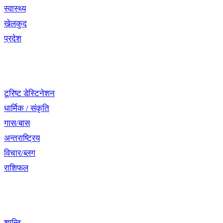
स्वास्थ्य
खेलकुद
प्रदेश
नेभिगेसन
टूरिष्ट डेस्टिनेशन
धार्मिक / संकृति
गास/बास
अन्तराष्ट्रिय
विचार/ब्लग
राशिफल
विशेष श्रृंखला
शान्ति