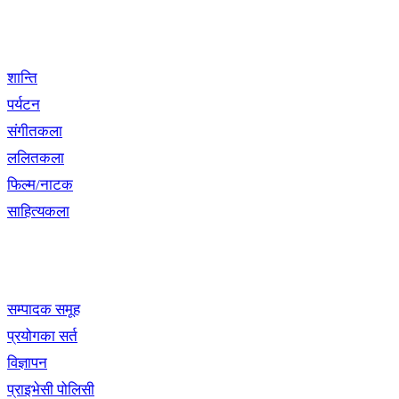
विशेष श्रृंखला
शान्ति
पर्यटन
संगीतकला
ललितकला
फिल्म/नाटक
साहित्यकला
खबर बुक पब्लिकेशन
सम्पादक समूह
प्रयोगका सर्त
विज्ञापन
प्राइभेसी पोलिसी