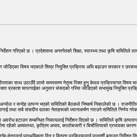
र्देशन गरिएको छ । प्रदेशसभा अन्तर्गतको शिक्षा, स्वास्थ्य तथा कृषि समितिले 
ग जोडिएका विषय भएकाले शिघ्र नियुक्ति प्रक्रिया अघि बढाउन सरकार र उपसभा
ाका साथ उठाउँदै लामो समयसम्म नेतृत्व रिक्त हुनु केवल प्रक्रियागत विषय मात्
ता प्रकाश चापागाईका अनुसार संसदको गरिमा जोडिएको सभामुख नियुक्ति प्रक्रि
ै अन्योल र सन्देह उत्पन्न भएको समितिको बैठकले निष्कर्ष निकालेको छ । राजन
 चापागाई तथा सबै संसदीय दलका नेताहरूको ध्यानाकर्षण गराउने समितिले निर्णय गरेक
का अवरोध हटाउन सम्बन्धित निकायलाई निर्देशन दिएको छ । समितिले कृषि उत्पादन र
ीमा रहेको अव्यवस्था, कृत्रिम अभाव, कालोबजारी र बिचौलियाको प्रभावका कारण
र्गम क्षेत्रलाई प्राथमिकता दिन र वितरण प्रक्रियालाई पारदर्शी बनाउन निर्देशन