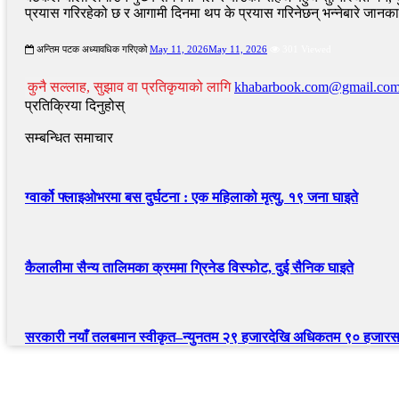
प्रयास गरिरहेको छ र आगामी दिनमा थप के प्रयास गरिनेछन् भन्नेबारे जान
अन्तिम पटक अध्यावधिक गरिएको
May 11, 2026
May 11, 2026
301 Viewed
कुनै सल्लाह, सुझाव वा प्रतिकृयाको लागि
khabarbook.com@gmail.co
प्रतिक्रिया दिनुहोस्
सम्बन्धित समाचार
ग्वार्को फ्लाइओभरमा बस दुर्घटना : एक महिलाको मृत्यु, १९ जना घाइते
कैलालीमा सैन्य तालिमका क्रममा ग्रिनेड विस्फोट, दुई सैनिक घाइते
सरकारी नयाँ तलबमान स्वीकृत–न्युनतम २९ हजारदेखि अधिकतम ९० हजारसम
द्रुत लिंक