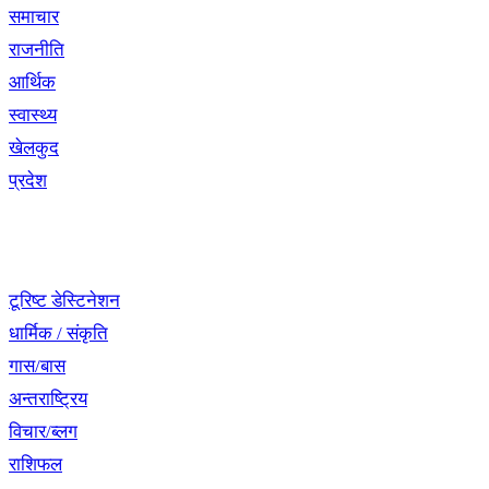
समाचार
राजनीति
आर्थिक
स्वास्थ्य
खेलकुद
प्रदेश
नेभिगेसन
टूरिष्ट डेस्टिनेशन
धार्मिक / संकृति
गास/बास
अन्तराष्ट्रिय
विचार/ब्लग
राशिफल