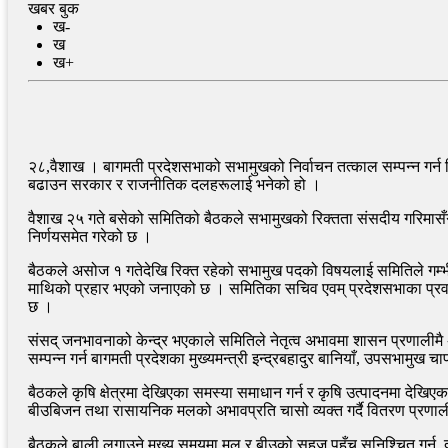
खबर बुक
ख-
ख
ख+
२८,वैशाख । बागमती प्रदेशसभाको सभामुखको निर्वाचन तत्काल सम्पन्न गर्न नि
बढाउन सरकार र राजनीतिक दलहरूलाई भनेको हो ।
वैशाख २५ गते बसेको समितिको बैठकले सभामुखको रिक्तता संसदीय गरिमासँ
निर्णयसमेत गरेको छ ।
बैठकले असोज १ गतेदेखि रिक्त रहेको सभामुख पदको विषयलाई समितिले गम्भीरत
माथिको प्रहार भएको जनाएको छ । समितिका सचिव एवम् प्रदेशसभाका प्रवक्
छ ।
संसद् जनभावनाको केन्द्र भएकाले समितिले नेतृत्व अभावमा शासन प्रणालीम
सम्पन्न गर्न बागमती प्रदेशका मुख्यमन्त्री इन्द्रबहादुर बानियाँ, उपसभामुख
बैठकले कृषि क्षेत्रमा देखिएका समस्या समाधान गर्न र कृषि उत्पादनमा देखिए
बीउबिजन तथा रासायनिक मलको अभावप्रति चासो व्यक्त गर्दै वितरण प्रणाल
बैठकले बाली लगाउने मुख्य समयमा मल र बीउको सहज पहुँच सुनिश्चित गर्न, दु