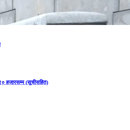
े
९० हजारसम्म (सूचीसहित)