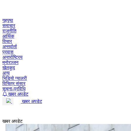
Skip
to
content
गृहपृष्ठ
समाचार
राजनीति
आर्थिक
विचार
अन्तर्वार्ता
प्रवास
अन्तर्राष्ट्रिय
मनोरञ्जन
खेलकुद
अन्य
भिडियो ग्यालरी
विचित्र संसार
सूचना-प्रविधि
खबर अपडेट
खबर अपडेट
खबर अपडेट