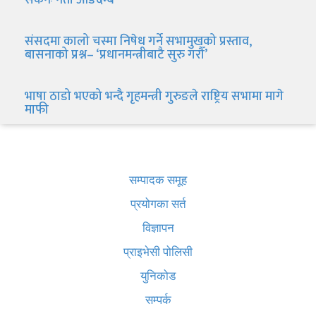
सकेनः नेता आङदेम्बे
संसदमा कालो चस्मा निषेध गर्ने सभामुखको प्रस्ताव,
बासनाको प्रश्न– ‘प्रधानमन्त्रीबाटै सुरु गरौँ’
भाषा ठाडो भएको भन्दै गृहमन्त्री गुरुङले राष्ट्रिय सभामा मागे
माफी
खबर बुक पब्लिकेशन
सम्पादक समूह
प्रयोगका सर्त
विज्ञापन
प्राइभेसी पोलिसी
युनिकोड
सम्पर्क