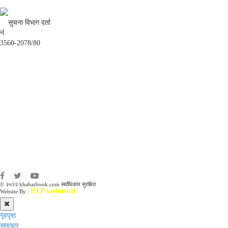
सुचना विभाग दर्ता
नं.
3560-2078/80
अध्यक्ष तथा प्रबन्ध निर्देशक:
उद्धव प्रसाद लामिछाने
सम्पादकः
कृष्ण प्रसाद शिवाकाेटी
संवाददाता:
संजय लामा
संवाददाता:
अमन भूषाल / किरण खड्का
© २०२२ khabarbook.com सर्वाधिकार सुरक्षित
PTP webnsoft
Website By :
गृहपृष्ठ
समाचार