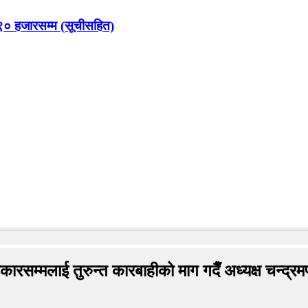
९० हजारसम्म (सूचीसहित)
लाकारसम्मलाई तुरुन्त कारबाहीको माग गदैँ अध्यक्ष चन्