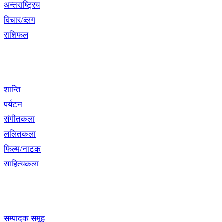
अन्तराष्ट्रिय
विचार/ब्लग
राशिफल
विशेष श्रृंखला
शान्ति
पर्यटन
संगीतकला
ललितकला
फिल्म/नाटक
साहित्यकला
खबर बुक पब्लिकेशन
सम्पादक समूह