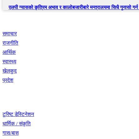
एलपी ग्यासको कृत्रिम अभाव र कालोबजारीबारे मन्त्रालयमा सिधै गुनासो गर्
द्रुत लिंक
समाचार
राजनीति
आर्थिक
स्वास्थ्य
खेलकुद
प्रदेश
नेभिगेसन
टूरिष्ट डेस्टिनेशन
धार्मिक / संकृति
गास/बास