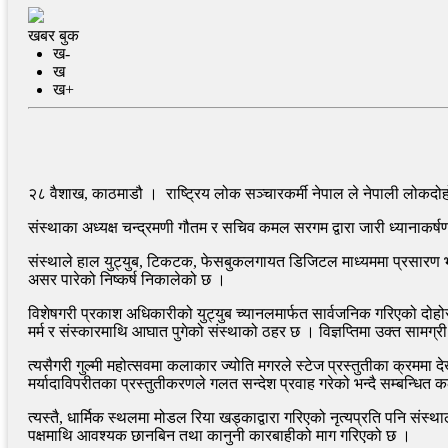
खबर बुक
ख-
ख
ख+
२८ वैशाख, काठमाडौ । राष्ट्रिय लोक सञ्चारकर्मी नेपाल ले नेपाली लोकदो
संस्थाका अध्यक्ष चन्द्रमणी गौतम र सचिव कमल सरगम द्वारा जारी ध्यानाकर्षण
संस्थाले हाल युट्युब, टिकटक, फेसबुकलगायत डिजिटल माध्यममा प्रसारण भइ
असर पारेको निष्कर्ष निकालेको छ ।
विशेषगरी प्रकाश अधिकारीको युट्युब च्यानलमार्फत सार्वजनिक गरिएको दोहोर
मर्म र संस्कारमाथि आघात पुगेको संस्थाको ठहर छ । विज्ञप्तिमा उक्त सामग्री स
त्यसैगरी गुल्मी महोत्सवमा कलाकार ज्योति मगरले स्टेज प्रस्तुतीका क्रममा
मर्यादाविपरीतका प्रस्तुतीकरणले गलत सन्देश प्रवाह गरेको भन्दै सम्बन्धि
त्यस्तै, धार्मिक स्थलमा मोडल रिया खड्काद्वारा गरिएको नृत्यप्रति पनि संस्
पक्षमाथि आवश्यक छानबिन तथा कानुनी कारबाहीको माग गरिएको छ ।