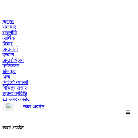
Skip
to
content
गृहपृष्ठ
समाचार
राजनीति
आर्थिक
विचार
अन्तर्वार्ता
प्रवास
अन्तर्राष्ट्रिय
मनोरञ्जन
खेलकुद
अन्य
भिडियो ग्यालरी
विचित्र संसार
सूचना-प्रविधि
खबर अपडेट
खबर अपडेट
खबर अपडेट