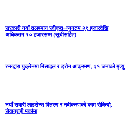
सरकारी नयाँ तलबमान स्वीकृत–न्युनतम २९ हजारदेखि
अधिकतम ९० हजारसम्म (सूचीसहित)
रुसद्वारा युक्रेनमा मिसाइल र ड्रोन आक्रमण, २१ जनाको मृत्यु
नयाँ सवारी लाइसेन्स वितरण र नवीकरणको काम रोकियो,
सेवाग्राही मर्कामा