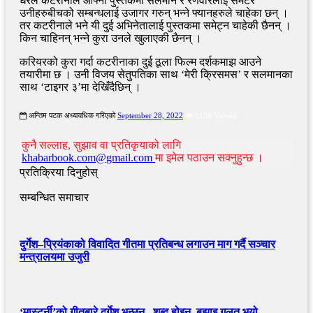
धेरैले कटरीनाले आफ्नो पुस्तकमा सलमान र रणवीरलाई समेटेर
उनीहरुबीचको सम्बन्धलाई उजागर गरुन् भन्ने फ्यानहरुले चाहेका छन् ।
तर कटरीनाले भने यी दुई अभिनेतालाई पुस्तकमा समेट्न चाहेकी छैनन् ।
किन चाहिनन् भन्ने कुरा उनले खुलाएकी छैनन् ।
करियरको कुरा गर्दा कटरीनाका दुई ठूला फिल्म दर्शकमाझ आउने
तयारीमा छ । उनी विजय सेतुपतिका साथ ‘मेरी क्रिसमस’ र सलमानका
साथ ‘टाइगर ३’मा देखिँदैछिन् ।
अन्तिम पटक अध्यावधिक गरिएको
September 28, 2022
1138 Viewed
कुनै सल्लाह, सुझाव वा प्रतिकृयाको लागि
khabarbook.com@gmail.com
मा इमेल पठाउन सक्नुहुन्छ ।
प्रतिक्रिया दिनुहोस्
सम्बन्धित समाचार
दुर्गेश–प्रियंकाको विवादित गीतमा प्रतिबन्ध लगाउन माग गर्दै सञ्चार
मन्त्रालयमा उजुरी
‘मास्टर्नी’को गीतबारे दुर्गेश भन्छन्– शब्द होइन, बुझाइ गलत भयो