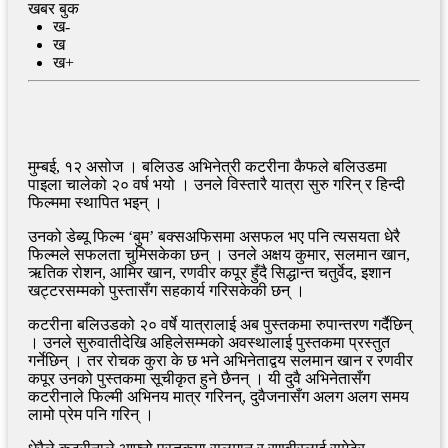
खबर बुक
ख-
ख
ख+
मुम्बई, १२ असोज । बलिउड अभिनेत्री कटरीना कैफले बलिउडमा
पाइला चालेको २० वर्ष भयो । उनले विस्तारै यात्रा सुरु गरिन् र हिन्दी
फिल्ममा स्थापित भइन् ।
उनको डेब्यू फिल्म ‘बुम’ बक्सअफिसमा असफल भए पनि त्यसयता धेरै
फिल्मले सफलता चुमिसकेका छन् । उनले अक्षय कुमार, सलमान खान,
ऋतिक रोशन, आमिर खान, रणवीर कपूर हुँदै सिद्धान्त चतुर्वेद, इशान
खट्टरसम्मको पुस्तासँग सहकार्य गरिसकेकी छन् ।
कटरीना बलिउडको २० वर्षे यात्रालाई अब पुस्तकमा रुपान्तरण गर्दैछिन्
। उनले सुरुवातीदेखि अहिलेसम्मको अवस्थालाई पुस्तकमा प्रस्तुत
गर्नेछिन् । तर रोचक कुरा के छ भने अभिनेताद्वय सलमान खान र रणवीर
कपूर उनको पुस्तकमा सूचीकृत हुने छैनन् । यी दुवै अभिनेतासँग
कटरीनाले फिल्मी अभिनय मात्र गरिनन्, दुवैजनासँग अलग अलग समय
लामो प्रेम पनि गरिन् ।