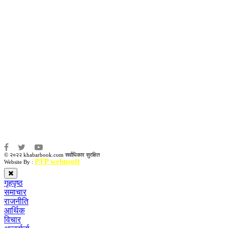
अध्यक्ष तथा प्रबन्ध निर्देशक:
उद्धव प्रसाद लामिछाने
सम्पादकः
कृष्ण प्रसाद शिवाकाेटी
संवाददाता:
संजय लामा
संवाददाता:
अमन भूषाल / किरण खड्का
© २०२२ khabarbook.com सर्वाधिकार सुरक्षित
PTP webnsoft
Website By :
गृहपृष्ठ
समाचार
राजनीति
आर्थिक
विचार