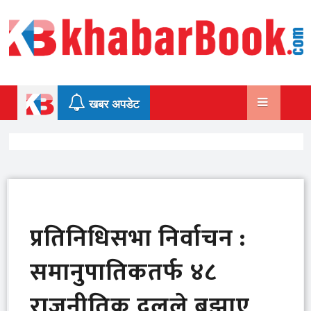
Skip
to
content
खबर अपडेट
प्रतिनिधिसभा निर्वाचन :
समानुपातिकतर्फ ४८
राजनीतिक दलले बुझाए