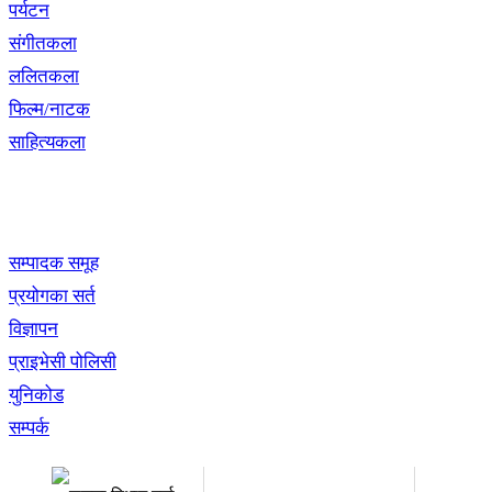
पर्यटन
संगीतकला
ललितकला
फिल्म/नाटक
साहित्यकला
खबर बुक पब्लिकेशन
सम्पादक समूह
प्रयोगका सर्त
विज्ञापन
प्राइभेसी पोलिसी
युनिकोड
सम्पर्क
अध्यक्ष तथा प्रबन्ध निर्देशक:
सम्पादकः