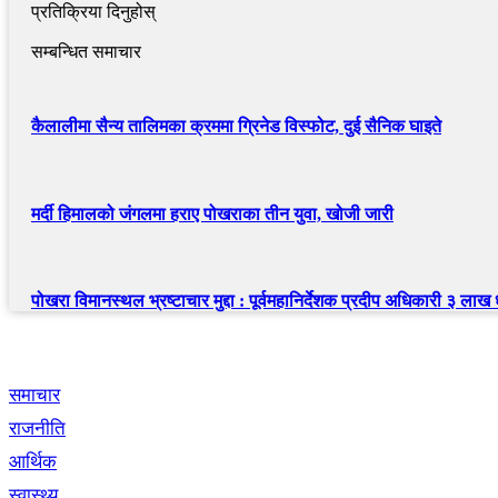
प्रतिक्रिया दिनुहोस्
सम्बन्धित समाचार
कैलालीमा सैन्य तालिमका क्रममा ग्रिनेड विस्फोट, दुई सैनिक घाइते
मर्दी हिमालको जंगलमा हराए पोखराका तीन युवा, खोजी जारी
पोखरा विमानस्थल भ्रष्टाचार मुद्दा : पूर्वमहानिर्देशक प्रदीप अधिकारी ३ लाख
द्रुत लिंक
समाचार
राजनीति
आर्थिक
स्वास्थ्य