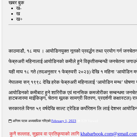
खबर बुक
भारतमा पक्राउ परेका सर्लाहीका दुई किसानलाई धरौटीमा रिहा गर
ख-
ख
ख+
काठमाडौ, १८ माघ । आयोडिनयुक्त नूनको प्रवर्द्धन तथा प्रयोग गर्न जनचेतना अ
फेब्रुअरी महिनालाई आयोडिनको कमीले हुने विकृतीसम्बन्धी जनचेतना जगाउन
यही माघ १८ गते (तदअनुसार १ फेब्रुवरी २०२३) देखि १ महिना ‘आयोडिन मन
नेपालमा सन् १९९८ देखि हरेक फेब्रुअरी महिनालाई ‘आयोडिन मन्थ’ घोषणा 
आयोडिनको कमीबाट हुने शारिरीक एवं मानसिक कमजोरीका सम्बन्धमा जनचेतनामूल
हाटबजारमा माईकिङ्ग, चेतना मूलक सामग्री वितरण, प्रदर्शनी कक्षास्टल) राख
सरकारले विगत ५९ वर्षदेखि साल्ट ट्रेडिङ कर्पोरेशन लि लाई देशभर आयोडिनय
अन्तिम पटक अध्यावधिक गरिएको
February 1, 2023
829 Viewed
कुनै सल्लाह, सुझाव वा प्रतिकृयाको लागि
khabarbook.com@gmail.co