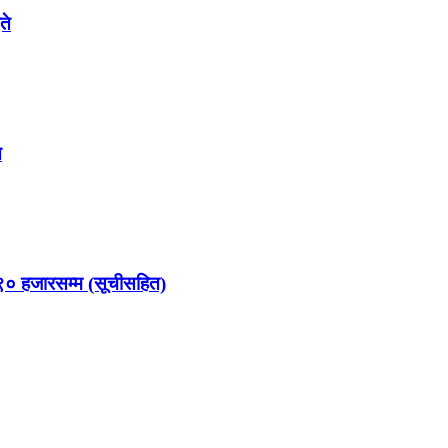
ते
े
९० हजारसम्म (सूचीसहित)