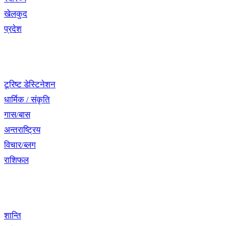
खेलकुद
प्रदेश
नेभिगेसन
टूरिष्ट डेस्टिनेशन
धार्मिक / संकृति
गास/बास
अन्तराष्ट्रिय
विचार/ब्लग
राशिफल
विशेष श्रृंखला
शान्ति