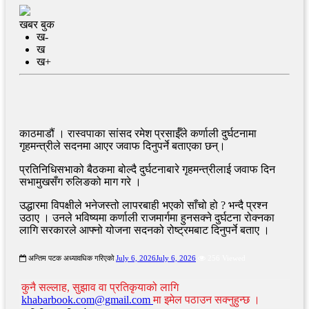
खबर बुक
ख-
ख
ख+
काठमाडौं । रास्वपाका सांसद रमेश प्रसाईँले कर्णाली दुर्घटनामा
गृहमन्त्रीले सदनमा आएर जवाफ दिनुपर्ने बताएका छन्।
प्रतिनिधिसभाको बैठकमा बोल्दै दुर्घटनाबारे गृहमन्त्रीलाई जवाफ दिन
सभामुखसँग रुलिङको माग गरे ।
उद्धारमा विपक्षीले भनेजस्तो लापरबाही भएको साँचो हो ? भन्दै प्रश्न
उठाए । उनले भविष्यमा कर्णाली राजमार्गमा हुनसक्ने दुर्घटना रोक्नका
लागि सरकारले आफ्नो योजना सदनको रोष्ट्रमबाट दिनुपर्ने बताए ।
अन्तिम पटक अध्यावधिक गरिएको
July 6, 2026
July 6, 2026
256 Viewed
कुनै सल्लाह, सुझाव वा प्रतिकृयाको लागि
khabarbook.com@gmail.com
मा इमेल पठाउन सक्नुहुन्छ ।