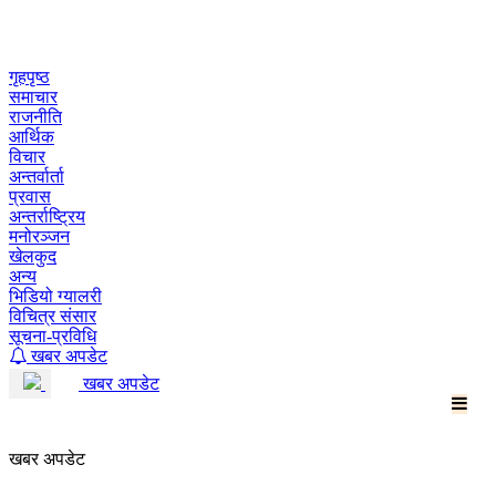
Skip
to
content
गृहपृष्ठ
समाचार
राजनीति
आर्थिक
विचार
अन्तर्वार्ता
प्रवास
अन्तर्राष्ट्रिय
मनोरञ्जन
खेलकुद
अन्य
भिडियो ग्यालरी
विचित्र संसार
सूचना-प्रविधि
खबर अपडेट
खबर अपडेट
खबर अपडेट