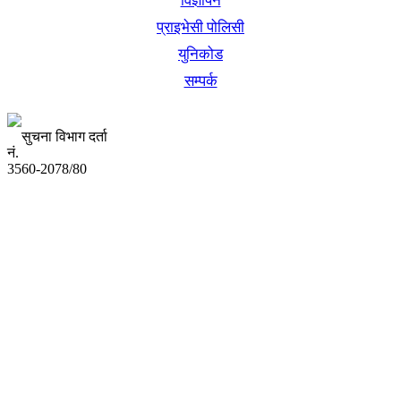
विज्ञापन
प्राइभेसी पोलिसी
युनिकोड
सम्पर्क
सुचना विभाग दर्ता
नं.
3560-2078/80
अध्यक्ष तथा प्रबन्ध निर्देशक:
उद्धव प्रसाद लामिछाने
सम्पादकः
कृष्ण प्रसाद शिवाकाेटी
संवाददाता:
संजय लामा
संवाददाता: