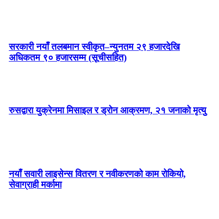
सरकारी नयाँ तलबमान स्वीकृत–न्युनतम २९ हजारदेखि
अधिकतम ९० हजारसम्म (सूचीसहित)
रुसद्वारा युक्रेनमा मिसाइल र ड्रोन आक्रमण, २१ जनाको मृत्यु
नयाँ सवारी लाइसेन्स वितरण र नवीकरणको काम रोकियो,
सेवाग्राही मर्कामा