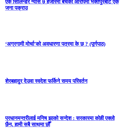
एक सिलिन्डर ग्यास ७ हजारमा बेचेको आरोपमा भक्तपुरबाट एक
जना पक्राउ
‘अग्रगामी मोर्चा’को अवधारणा पत्रमा के छ ? (पूर्णपाठ)
शेरबहादुर देउवा स्वदेश फर्किने समय परिवर्तन
प्रधानमन्त्रीलाई मनिष झाको सन्देश : सरकारमा कोही एक्लो
छैन, हामी सबै साथमा छौँ