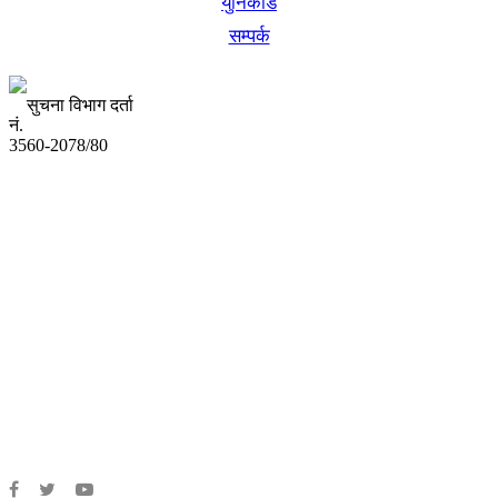
युनिकोड
सम्पर्क
सुचना विभाग दर्ता
नं.
3560-2078/80
अध्यक्ष तथा प्रबन्ध निर्देशक:
उद्धव प्रसाद लामिछाने
सम्पादकः
कृष्ण प्रसाद शिवाकाेटी
संवाददाता:
संजय लामा
संवाददाता:
अमन भूषाल / किरण खड्का