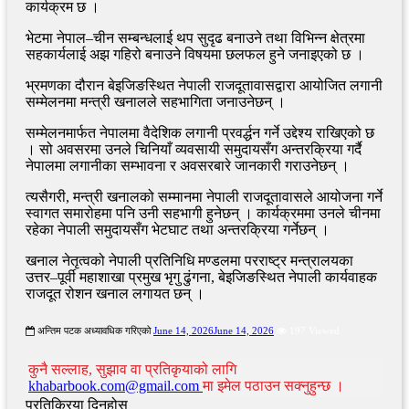
कार्यक्रम छ ।
भेटमा नेपाल–चीन सम्बन्धलाई थप सुदृढ बनाउने तथा विभिन्न क्षेत्रमा
सहकार्यलाई अझ गहिरो बनाउने विषयमा छलफल हुने जनाइएको छ ।
भ्रमणका दौरान बेइजिङस्थित नेपाली राजदूतावासद्वारा आयोजित लगानी
सम्मेलनमा मन्त्री खनालले सहभागिता जनाउनेछन् ।
सम्मेलनमार्फत नेपालमा वैदेशिक लगानी प्रवर्द्धन गर्ने उद्देश्य राखिएको छ
। सो अवसरमा उनले चिनियाँ व्यवसायी समुदायसँग अन्तरक्रिया गर्दै
नेपालमा लगानीका सम्भावना र अवसरबारे जानकारी गराउनेछन् ।
त्यसैगरी, मन्त्री खनालको सम्मानमा नेपाली राजदूतावासले आयोजना गर्ने
स्वागत समारोहमा पनि उनी सहभागी हुनेछन् । कार्यक्रममा उनले चीनमा
रहेका नेपाली समुदायसँग भेटघाट तथा अन्तरक्रिया गर्नेछन् ।
खनाल नेतृत्वको नेपाली प्रतिनिधि मण्डलमा परराष्ट्र मन्त्रालयका
उत्तर–पूर्वी महाशाखा प्रमुख भृगु ढुंगना, बेइजिङस्थित नेपाली कार्यवाहक
राजदूत रोशन खनाल लगायत छन् ।
अन्तिम पटक अध्यावधिक गरिएको
June 14, 2026
June 14, 2026
197 Viewed
कुनै सल्लाह, सुझाव वा प्रतिकृयाको लागि
khabarbook.com@gmail.com
मा इमेल पठाउन सक्नुहुन्छ ।
प्रतिक्रिया दिनुहोस्