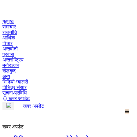
Skip
to
content
गृहपृष्ठ
समाचार
राजनीति
आर्थिक
विचार
अन्तर्वार्ता
प्रवास
अन्तर्राष्ट्रिय
मनोरञ्जन
खेलकुद
अन्य
भिडियो ग्यालरी
विचित्र संसार
सूचना-प्रविधि
खबर अपडेट
खबर अपडेट
खबर अपडेट