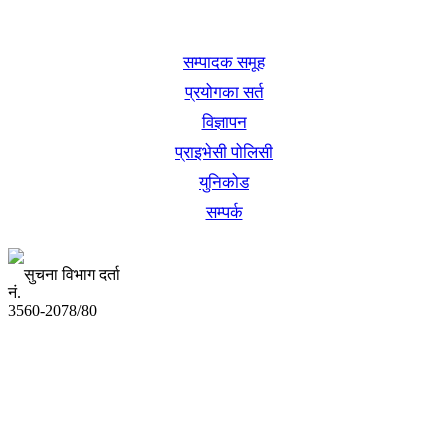
खबर बुक पब्लिकेशन
सम्पादक समूह
प्रयोगका सर्त
विज्ञापन
प्राइभेसी पोलिसी
युनिकोड
सम्पर्क
सुचना विभाग दर्ता
नं.
3560-2078/80
अध्यक्ष तथा प्रबन्ध निर्देशक:
उद्धव प्रसाद लामिछाने
सम्पादकः
कृष्ण प्रसाद शिवाकाेटी