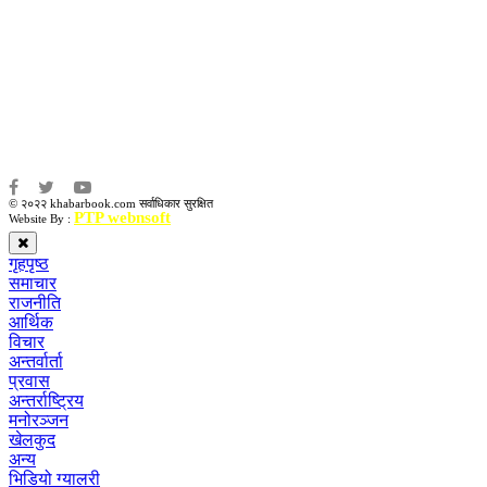
संवाददाता:
संजय लामा
संवाददाता:
अमन भूषाल / किरण खड्का
© २०२२ khabarbook.com सर्वाधिकार सुरक्षित
PTP webnsoft
Website By :
गृहपृष्ठ
समाचार
राजनीति
आर्थिक
विचार
अन्तर्वार्ता
प्रवास
अन्तर्राष्ट्रिय
मनोरञ्जन
खेलकुद
अन्य
भिडियो ग्यालरी