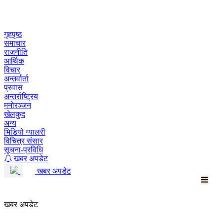
Skip
to
content
गृहपृष्ठ
समाचार
राजनीति
आर्थिक
विचार
अन्तर्वार्ता
प्रवास
अन्तर्राष्ट्रिय
मनोरञ्जन
खेलकुद
अन्य
भिडियो ग्यालरी
विचित्र संसार
सूचना-प्रविधि
खबर अपडेट
खबर अपडेट
खबर अपडेट