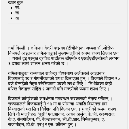
खबर बुक
ख-
ख
ख+
नयाँ दिल्ली । तमिलगा वेत्री कझगम (टीभीके)का अध्यक्ष सी.जोसेफ
विजयले आइतबार तमिलनाडुको मुख्यमन्त्रीको रूपमा शपथ लिएका छन्
। यसले दुई प्रमुख द्रविड पार्टीहरू डीएमके र एआईएडीएमकेको लगभग
६ दशक लामो शासन अन्त्य गरेको छ ।
तमिलनाडुका राज्यपाल राजेन्द्र विश्वनाथ अर्लेकरले आइतबार
विजयलाई पद र गोपनीयताको शपथ दिलाएका हुन् । विजयले बिहान १०
बजे चेन्नईको नेहरु स्टेडियममा पदको शपथ लिए । टिभीकेका केही
वरिष्ठ नेताहरू सहित ९ जनाले पनि मन्त्रीको रूपमा शपथ लिए ।
विजयले कांग्रेसको समर्थनमा गठबन्धन सरकारको नेतृत्व गर्नेछन् ।
राज्यपालले विजयलाई मे १३ मा वा सोभन्दा अगाडि विधानसभामा
विश्वासको मत लिन निर्देशन पनि दिएका छन् । मन्त्रीको रूपमा शपथ
लिने नौ मन्त्रीहरू ‘बुसी’ एन.आनन्द, आधव अर्जुन, के.जी. अरुणराज,
के.ए. सेनगोटैयन, पी. वेंकटरमणन, सी.टी.आर. निर्मलकुमार, ए.
राजामोहन, टी.के. प्रभु र एस. कीर्तना हुन् ।