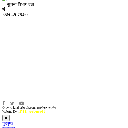
सुचना विभाग दर्ता
नं.
3560-2078/80
अध्यक्ष तथा प्रबन्ध निर्देशक:
उद्धव प्रसाद लामिछाने
सम्पादकः
कृष्ण प्रसाद शिवाकाेटी
संवाददाता:
संजय लामा
संवाददाता:
अमन भूषाल / किरण खड्का
© २०२२ khabarbook.com सर्वाधिकार सुरक्षित
PTP webnsoft
Website By :
गृहपृष्ठ