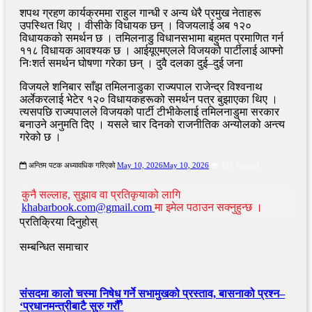
शपथ ग्रहण कार्यक्रममा राहुल गान्धी र अन्य धेरै प्रमुख नेताहरू
उपस्थित थिए । वीसीके विधायक छन् । विजयलाई अब १२०
विधायकको समर्थन छ । तमिलनाडु विधानसभामा बहुमत प्रमाणित गर्न
११८ विधायक आवश्यक छ । आईयूएमएलले विजयको पार्टीलाई आफ्नो
निःशर्त समर्थन घोषणा गरेका छन् । दुवै दलका दुई–दुई जना
विजयले शनिबार साँझ तमिलनाडुका राज्यपाल राजेन्द्र विश्वनाथ
अर्लेकरलाई भेटेर १२० विधायकहरूको समर्थन पत्र बुझाएका थिए ।
त्यसपछि राज्यपालले विजयको पार्टी टीभीकेलाई तमिलनाडुमा सरकार
बनाउने अनुमति दिए । यसले चार दिनको राजनीतिक अन्योलको अन्त्य
गरेको छ ।
अन्तिम पटक अध्यावधिक गरिएको
May 10, 2026
May 10, 2026
331 Viewed
कुनै सल्लाह, सुझाव वा प्रतिकृयाको लागि
khabarbook.com@gmail.com
मा इमेल पठाउन सक्नुहुन्छ ।
प्रतिक्रिया दिनुहोस्
सम्बन्धित समाचार
संसदमा कालो चस्मा निषेध गर्ने सभामुखको प्रस्ताव, बासनाको प्रश्न–
‘प्रधानमन्त्रीबाटै सुरु गरौँ’