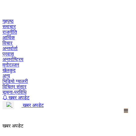
Skip
to
content
गृहपृष्ठ
समाचार
राजनीति
आर्थिक
विचार
अन्तर्वार्ता
प्रवास
अन्तर्राष्ट्रिय
मनोरञ्जन
खेलकुद
अन्य
भिडियो ग्यालरी
विचित्र संसार
सूचना-प्रविधि
खबर अपडेट
खबर अपडेट
खबर अपडेट