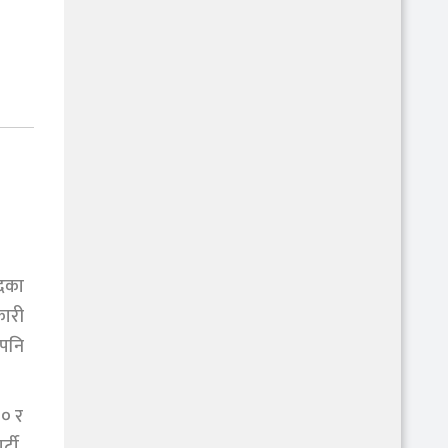
पदका
कारी
 पनि
७० र
्टी,