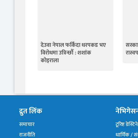
देउवा नेपाल फर्किंदा धरपकड भए
सरकार
विरोधमा उत्रिन्छौँ : शशांक
रास्व
कोइराला
द्रुत लिंक
नेभिगेस
समाचार
टूरिष्ट डेस्टि
राजनीति
धार्मिक / स