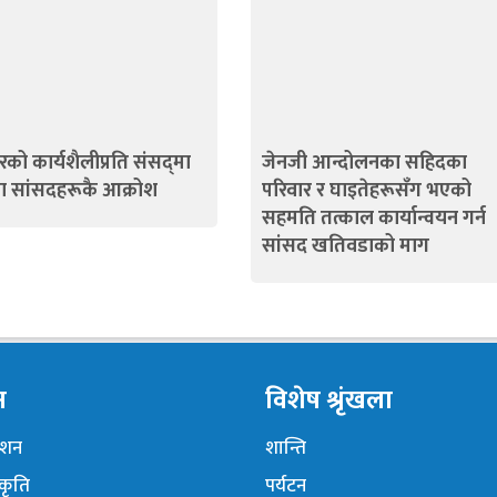
को कार्यशैलीप्रति संसद्‍मा
जेनजी आन्दोलनका सहिदका
पा सांसदहरूकै आक्रोश
परिवार र घाइतेहरूसँग भएको
सहमति तत्काल कार्यान्वयन गर्न
सांसद खतिवडाको माग
न
विशेष श्रृंखला
नेशन
शान्ति
ंकृति
पर्यटन