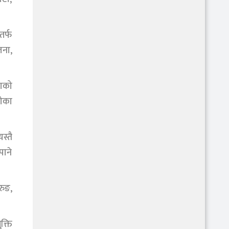
तर्फ
जना,
पाको
लोका
स्तै
पाने
रुङ,
क्ति