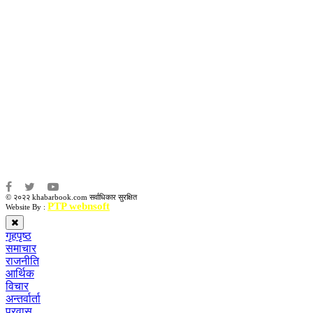
उद्धव प्रसाद लामिछाने
सम्पादकः
कृष्ण प्रसाद शिवाकाेटी
संवाददाता:
संजय लामा
संवाददाता:
अमन भूषाल / किरण खड्का
© २०२२ khabarbook.com सर्वाधिकार सुरक्षित
PTP webnsoft
Website By :
गृहपृष्ठ
समाचार
राजनीति
आर्थिक
विचार
अन्तर्वार्ता
प्रवास