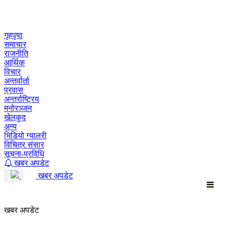
Skip
to
content
गृहपृष्ठ
समाचार
राजनीति
आर्थिक
विचार
अन्तर्वार्ता
प्रवास
अन्तर्राष्ट्रिय
मनोरञ्जन
खेलकुद
अन्य
भिडियो ग्यालरी
विचित्र संसार
सूचना-प्रविधि
खबर अपडेट
खबर अपडेट
खबर अपडेट