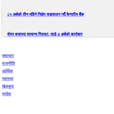
८५ अर्बको तीन महिने निक्षेप सङ्कलन गर्दै केन्द्रीय बैंक
सेयर बजारमा सामान्य गिरावट, साढे ४ अर्बको कारोबार
द्रुत लिंक
समाचार
राजनीति
आर्थिक
स्वास्थ्य
खेलकुद
प्रदेश
नेभिगेसन