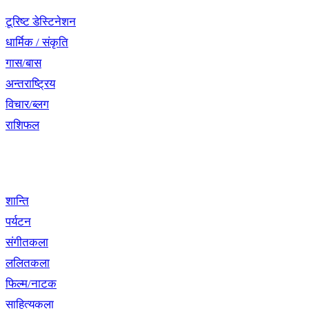
टूरिष्ट डेस्टिनेशन
धार्मिक / संकृति
गास/बास
अन्तराष्ट्रिय
विचार/ब्लग
राशिफल
विशेष श्रृंखला
शान्ति
पर्यटन
संगीतकला
ललितकला
फिल्म/नाटक
साहित्यकला