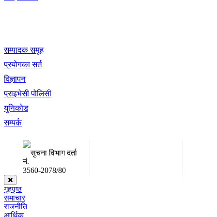
खबर बुक पब्लिकेशन
सम्पादक समूह
प्रयोगका सर्त
विज्ञापन
प्राइभेसी पोलिसी
युनिकोड
सम्पर्क
अध्यक्ष तथा प्रबन्ध निर्देशक:
सम्पादकः
उद्धव प्रसाद लामिछाने
कृष्ण 
सुचना विभाग दर्ता
नं.
3560-2078/80
गृहपृष्ठ
समाचार
राजनीति
आर्थिक