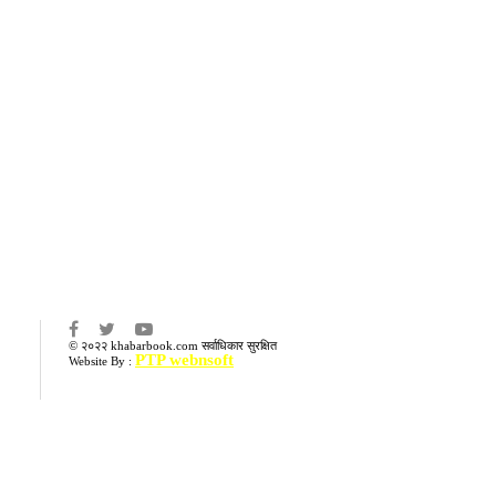
का
© २०२२ khabarbook.com सर्वाधिकार सुरक्षित
PTP webnsoft
Website By :