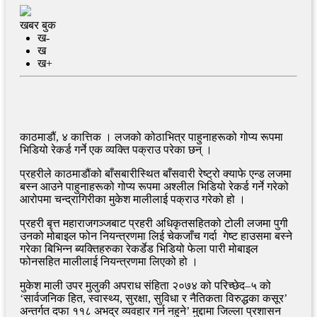
खबर बुक
ख-
ख
ख+
काठमाडौं, ४ कात्तिक । लजको कोठाभित्र पाहुनाहरूको गोप्य रूपमा
भिडियो रेकर्ड गर्ने एक व्यक्ति पक्राउ परेका छन् ।
प्रहरीले काठमाडौंको बाँसबारीस्थित बाँसवारी रेष्ट्रो क्याफे एन्ड लजमा
बस्न आउने पाहुनाहरूको गोप्य रूपमा अश्लील भिडियो रेकर्ड गर्ने गरेको
आरोपमा चन्द्रागिरीका मुकेश मालीलाई पक्राउ गरेको हो ।
प्रहरी बृत्त महाराजगञ्‍जबाट प्रहरी अधिकृतसहितको टोली लजमा पुगी
उनको मोबाइल फोन नियन्त्रणमा लिई चेकजाँच गर्दा गेष्‍ट हाउसमा बस्ने
गरेका बिभिन्न ब्यक्तिहरुका रेकर्डेड भिडियो फेला पारी मोबाइल
फोनसहित मालीलाई नियन्त्रणमा लिएको हो ।
मुकेश माली उपर मुलुकी अपराध संहिता २०७४ को परिच्छेद–५ को
‘सार्वजनिक हित, स्वास्थ्य, सुरक्षा, सुविधा र नैतिकता विरुद्धका कसूर’
अन्तर्गत दफा ११८ अभद्र व्यवहार गर्न नहुने’ मुद्दामा जिल्ला प्रशासन