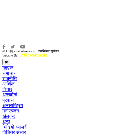
संवाददाता:
संजय लामा
संवाददाता:
अमन भूषाल / किरण खड्का
© २०२२ khabarbook.com सर्वाधिकार सुरक्षित
PTP webnsoft
Website By :
गृहपृष्ठ
समाचार
राजनीति
आर्थिक
विचार
अन्तर्वार्ता
प्रवास
अन्तर्राष्ट्रिय
मनोरञ्जन
खेलकुद
अन्य
भिडियो ग्यालरी
विचित्र संसार