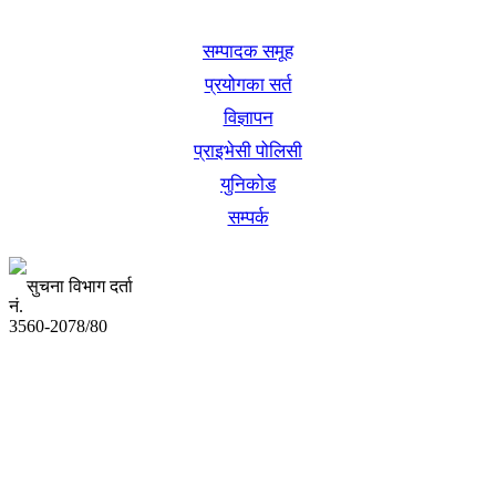
खबर बुक पब्लिकेशन
सम्पादक समूह
प्रयोगका सर्त
विज्ञापन
प्राइभेसी पोलिसी
युनिकोड
सम्पर्क
सुचना विभाग दर्ता
नं.
3560-2078/80
अध्यक्ष तथा प्रबन्ध निर्देशक:
उद्धव प्रसाद लामिछाने
सम्पादकः
कृष्ण प्रसाद शिवाकाेटी