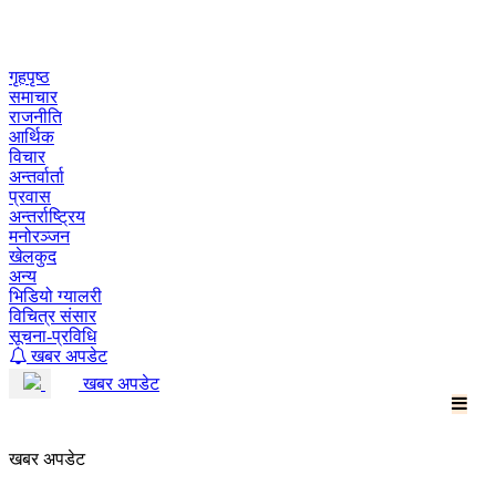
Skip
to
content
गृहपृष्ठ
समाचार
राजनीति
आर्थिक
विचार
अन्तर्वार्ता
प्रवास
अन्तर्राष्ट्रिय
मनोरञ्जन
खेलकुद
अन्य
भिडियो ग्यालरी
विचित्र संसार
सूचना-प्रविधि
खबर अपडेट
खबर अपडेट
खबर अपडेट