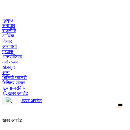
Skip
to
content
गृहपृष्ठ
समाचार
राजनीति
आर्थिक
विचार
अन्तर्वार्ता
प्रवास
अन्तर्राष्ट्रिय
मनोरञ्जन
खेलकुद
अन्य
भिडियो ग्यालरी
विचित्र संसार
सूचना-प्रविधि
खबर अपडेट
खबर अपडेट
खबर अपडेट