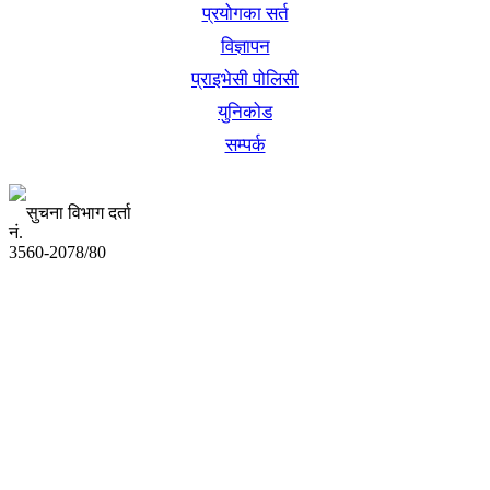
प्रयोगका सर्त
विज्ञापन
प्राइभेसी पोलिसी
युनिकोड
सम्पर्क
सुचना विभाग दर्ता
नं.
3560-2078/80
अध्यक्ष तथा प्रबन्ध निर्देशक:
उद्धव प्रसाद लामिछाने
सम्पादकः
कृष्ण प्रसाद शिवाकाेटी
संवाददाता:
संजय लामा