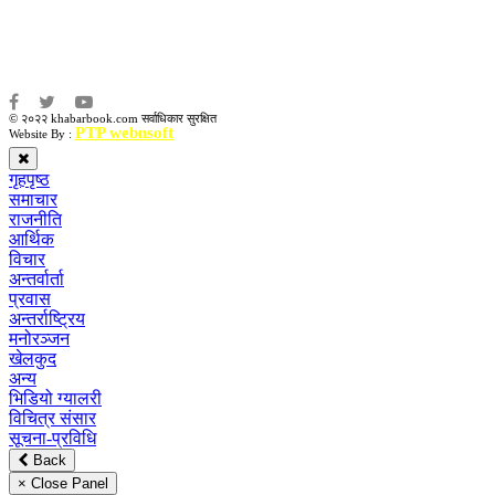
संवाददाता:
अमन भूषाल / किरण खड्का
© २०२२ khabarbook.com सर्वाधिकार सुरक्षित
PTP webnsoft
Website By :
गृहपृष्ठ
समाचार
राजनीति
आर्थिक
विचार
अन्तर्वार्ता
प्रवास
अन्तर्राष्ट्रिय
मनोरञ्जन
खेलकुद
अन्य
भिडियो ग्यालरी
विचित्र संसार
सूचना-प्रविधि
Back
× Close Panel