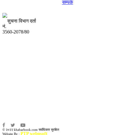
सम्पर्क
सुचना विभाग दर्ता
नं.
3560-2078/80
अध्यक्ष तथा प्रबन्ध निर्देशक:
उद्धव प्रसाद लामिछाने
सम्पादकः
कृष्ण प्रसाद शिवाकाेटी
संवाददाता:
संजय लामा
संवाददाता:
अमन भूषाल / किरण खड्का
© २०२२ khabarbook.com सर्वाधिकार सुरक्षित
PTP webnsoft
Website By :