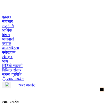
Skip
to
content
गृहपृष्ठ
समाचार
राजनीति
आर्थिक
विचार
अन्तर्वार्ता
प्रवास
अन्तर्राष्ट्रिय
मनोरञ्जन
खेलकुद
अन्य
भिडियो ग्यालरी
विचित्र संसार
सूचना-प्रविधि
खबर अपडेट
खबर अपडेट
खबर अपडेट