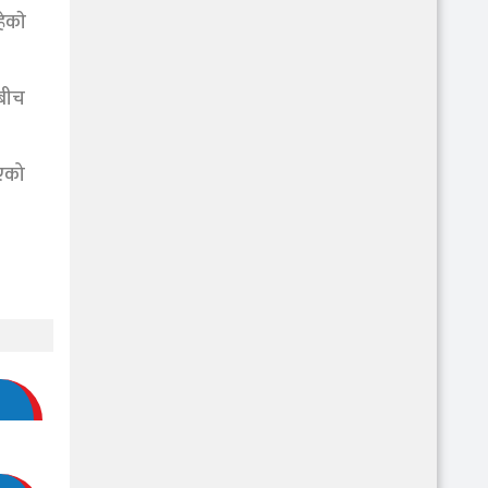
ेकाे
ाबीच
िएको