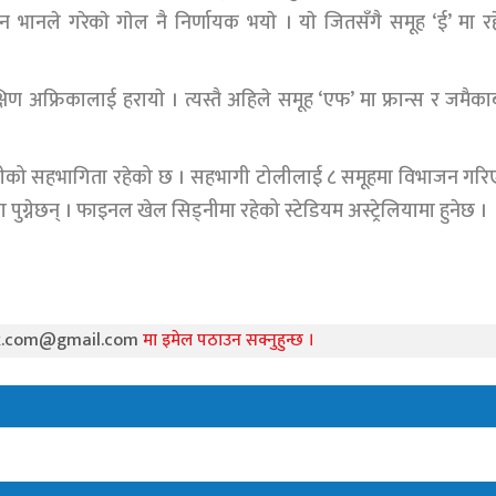
न भानले गरेकाे गाेल नै निर्णायक भयाे । याे जितसँगै समूह ‘ई’ मा रह
षिण अफ्रिकालाई हरायाे । त्यस्तै अहिले समूह ‘एफ’ मा फ्रान्स र जमैक
ोलीको सहभागिता रहेको छ । सहभागी टोलीलाई ८ समूहमा विभाजन गर
पुग्नेछन् । फाइनल खेल सिड्नीमा रहेको स्टेडियम अस्ट्रेलियामा हुनेछ ।
k.com@gmail.com
मा इमेल पठाउन सक्नुहुन्छ ।