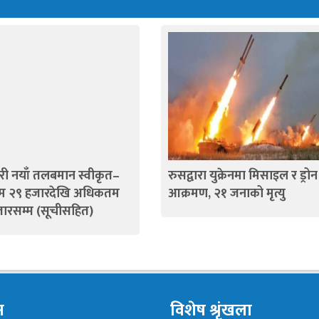
ी नयाँ तलबमान स्वीकृत–
रुसद्वारा युक्रेनमा मिसाइल र ड्रोन
तम २९ हजारदेखि अधिकतम
आक्रमण, २१ जनाको मृत्यु
ारसम्म (सूचीसहित)
न
विशेष श्रृंखला