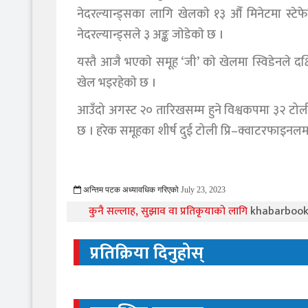
नेदरल्यान्ड्सका लागि खेलकाे १३ औँ मिनेटमा स्टेफे
नेदरल्यान्ड्सले ३ अङ्क जाेडेकाे छ ।
यस्तै आजै भएकाे समूह ‘जी’ काे खेलमा स्विडेनले दक्
खेल भइरहेकाे छ ।
आउँदो अगस्ट २० तारिखसम्म हुने विश्वकपमा ३२ ट
छ । हरेक समूहका शीर्ष दुई टोली प्रि–क्वाटरफाइनलमा 
अन्तिम पटक अध्यावधिक गरिएको
July 23, 2023
671 Viewed
कुनै सल्लाह, सुझाव वा प्रतिकृयाको लागि
khabarboo
प्रतिक्रिया दिनुहोस्