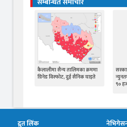
सम्बन्धित समाचार
कैलालीमा सैन्य तालिमका क्रममा
सरकार
ग्रिनेड विस्फोट, दुई सैनिक घाइते
न्युन
९० हज
द्रुत लिंक
नेभिगेस