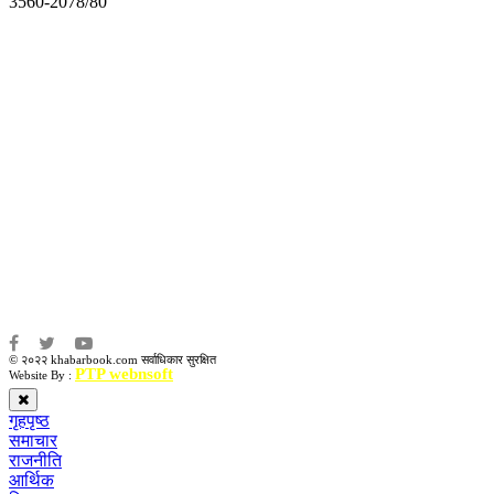
3560-2078/80
अध्यक्ष तथा प्रबन्ध निर्देशक:
उद्धव प्रसाद लामिछाने
सम्पादकः
कृष्ण प्रसाद शिवाकाेटी
संवाददाता:
संजय लामा
संवाददाता:
अमन भूषाल / किरण खड्का
© २०२२ khabarbook.com सर्वाधिकार सुरक्षित
PTP webnsoft
Website By :
गृहपृष्ठ
समाचार
राजनीति
आर्थिक