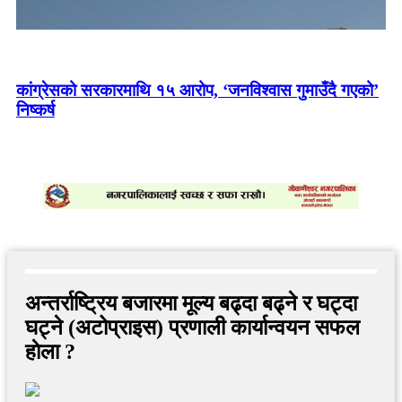
भारतमा पक्राउ परेका सर्लाहीका दुई किसानलाई धरौटीमा रिहा
गर्न अदालतको आदेश
कांग्रेसको सरकारमाथि १५ आरोप, ‘जनविश्वास गुमाउँदै गएको’
निष्कर्ष
कोशी सरकारको विवादबीच ओलीलाई भेट्न गुण्डु पुगे मुख्यमन्त्री
हिक्मतकुमार कार्की
मर्दी हिमालको जंगलमा हराए पोखराका तीन युवा, खोजी जारी
अन्तर्राष्ट्रिय बजारमा मूल्य बढ्दा बढ्ने र घट्दा
घट्ने (अटोप्राइस) प्रणाली कार्यान्वयन सफल
हाेला ?