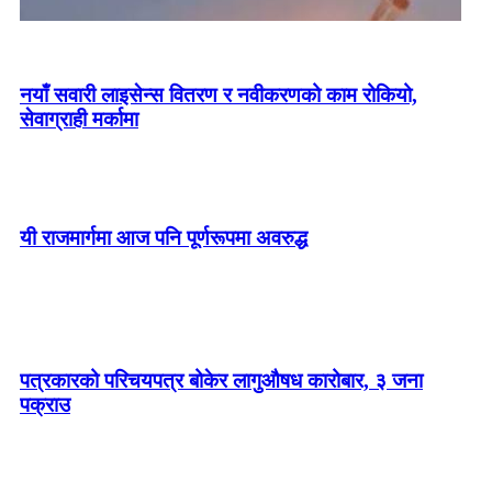
नयाँ सवारी लाइसेन्स वितरण र नवीकरणको काम रोकियो,
सेवाग्राही मर्कामा
यी राजमार्गमा आज पनि पूर्णरूपमा अवरुद्ध
रुसद्वारा युक्रेनमा मिसाइल र ड्रोन आक्रमण, २१ जनाको
पत्रकारको परिचयपत्र बोकेर लागुऔषध कारोबार, ३ जना
मृत्यु
पक्राउ