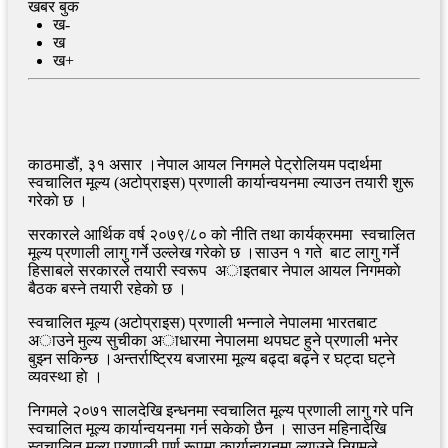
खबर बुक
ख-
ख
ख+
काठमाडौं, ३१ असार ।नेपाल आयल निगमले पेट्रोलियम पदार्थमा
स्वचालित मूल्य (अटोप्राइस) प्रणाली कार्यान्वयनमा ल्याउन तयारी शुरू
गरेकाे छ ।
सरकारले आर्थिक वर्ष २०७९/८० को नीति तथा कार्यक्रममा स्वचालित
मूल्य प्रणाली लागु गर्ने उल्लेख गरेकाे छ ।साउन १ गते बाट लागु गर्ने
हिसाबले सरकारले तयारी स्वरूप अाइतबार नेपाल आयल निगमकाे
बैठक बस्ने तयारी रहेकाे छ ।
स्वचालित मूल्य (अटोप्राइस) प्रणाली भन्नाले नेपालमा भारतबाट
अाउने मुल्य सुचीका अाधारमा नेपालमा थपघट हुने प्रणाली भनेर
बुझ्न सकिन्छ ।अन्तर्राष्ट्रिय बजारमा मूल्य बढ्दा बढ्ने र घट्दा घट्ने
व्यवस्था हाे ।
निगमले २०७१ सालदेखि इन्धनमा स्वचालित मूल्य प्रणाली लागु गरे पनि
स्वचालित मूल्य कार्यान्वयनमा गर्न सकेकाे छैन । साउन महिनादेखि
स्वचालित मूल्य प्रणाली पूर्ण रूपमा कार्यान्वयनमा ल्याउने निगमले