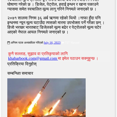
घाेषाणा गरेकाे छ । डिजेल, पेट्रोल, हवाई इन्धन र खाना पकाउने
ग्यासमा समेत स्वचालित मूल्य लागु गरिने निगमले जनाएको छ ।
२०७१ सालमा निगम ३६ अर्ब ऋणमा रहेको थियो ।नाफा हुँदा पनि
इन्धनमा न्यून मूल्य घटाउँदा त्यसको मारमा उपभोक्ता पर्ने गरेका छन् ।
हिजाे भरखर भारतबाट डिजेलको मूल्य बढेर र पेट्रोलको मूल्य घटेर
आएको नेपाल आयल निगमले जनाएको छ ।
अन्तिम पटक अध्यावधिक गरिएको
July 16, 2023
717 Viewed
कुनै सल्लाह, सुझाव वा प्रतिकृयाको लागि
khabarbook.com@gmail.com
मा इमेल पठाउन सक्नुहुन्छ ।
प्रतिक्रिया दिनुहोस्
सम्बन्धित समाचार