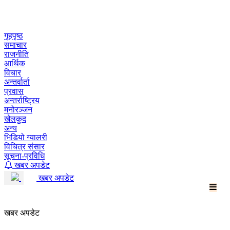
Skip
to
content
गृहपृष्ठ
समाचार
राजनीति
आर्थिक
विचार
अन्तर्वार्ता
प्रवास
अन्तर्राष्ट्रिय
मनोरञ्जन
खेलकुद
अन्य
भिडियो ग्यालरी
विचित्र संसार
सूचना-प्रविधि
खबर अपडेट
खबर अपडेट
खबर अपडेट