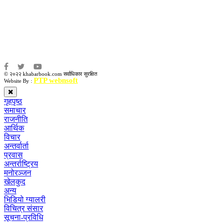
संजय लामा
संवाददाता:
अमन भूषाल / किरण खड्का
© २०२२ khabarbook.com सर्वाधिकार सुरक्षित
PTP webnsoft
Website By :
गृहपृष्ठ
समाचार
राजनीति
आर्थिक
विचार
अन्तर्वार्ता
प्रवास
अन्तर्राष्ट्रिय
मनोरञ्जन
खेलकुद
अन्य
भिडियो ग्यालरी
विचित्र संसार
सूचना-प्रविधि