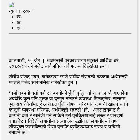
न्युज कारखना
ख-
ख
ख+
काठमाडौ, १५ जेठ । अर्थमन्त्री प्रकाशशरण महतले आर्थिक बर्ष
२०८०/८१ को बजेट सार्वजनिक गर्न मन्तब्य दिईरहेका छन् ।
संघीय संसद भवन, बानेश्वरमा जारी संघीय संसदको बैठकमा अर्थमन्त्री
महतले बजेट सार्वजनिक गरिरहेका हुन ।
‘नयाँ कम्पनी दर्ता गर्दा र कम्पनीको पुँजी वृद्धि गर्दा शुल्क लाग्दै आएकोमा
अबदेखि कुनै पनि शुल्क वा दस्तुर नलाग्ने व्यवस्था मिलाइनेछ, न्यूनतम
एक सय रुपैयाँमात्र अधिकृत पुँजी घोषणा गरेर पनि कम्पनी खोल्न सक्ने
कानूनी व्यवस्था गरिनेछ, अर्थमन्त्री महतले भने, ‘अनलाइनबाट नै
कम्पनी दर्ता र खारेजी गर्न सकिने गरी प्रक्रियालाई सरल र पारदर्शी
बनाइनेछ। विदेशी लगानीमा सञ्चालित उद्योगका लगानीकर्ता तथा
सीपयुक्त जनशक्तिको भिसा प्राप्ति प्रक्रियालाई सरल र लचिलो
बनाइने छ।’