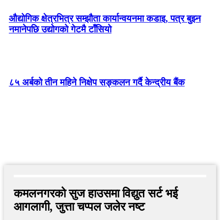
औद्योगिक क्षेत्रभित्र सम्झौता कार्यान्वयनमा कडाइ, पत्र बुझ्न
नमानेपछि उद्योगको गेटमै टाँसियो
८५ अर्बको तीन महिने निक्षेप सङ्कलन गर्दै केन्द्रीय बैंक
कमलनगरको सुज हाउसमा विद्युत सर्ट भई
आगलागी, जुत्ता चप्पल जलेर नष्ट