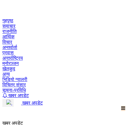
Skip
to
content
गृहपृष्ठ
समाचार
राजनीति
आर्थिक
विचार
अन्तर्वार्ता
प्रवास
अन्तर्राष्ट्रिय
मनोरञ्जन
खेलकुद
अन्य
भिडियो ग्यालरी
विचित्र संसार
सूचना-प्रविधि
खबर अपडेट
खबर अपडेट
खबर अपडेट