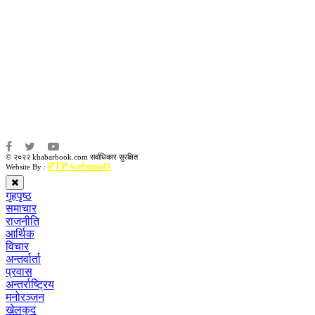
कृष्ण प्रसाद शिवाकाेटी
संवाददाता:
संजय लामा
संवाददाता:
अमन भूषाल / किरण खड्का
© २०२२ khabarbook.com सर्वाधिकार सुरक्षित
PTP webnsoft
Website By :
गृहपृष्ठ
समाचार
राजनीति
आर्थिक
विचार
अन्तर्वार्ता
प्रवास
अन्तर्राष्ट्रिय
मनोरञ्जन
खेलकुद