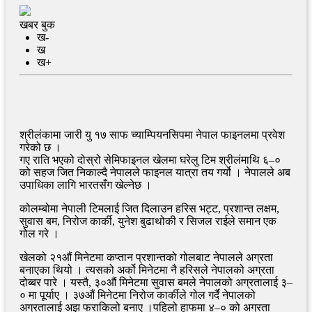
खबर बुक
ख-
ख
ख+
श्रीलंकामा जारी यु १७ साफ च्याम्पियनसिपमा नेपाल फाइनलमा प्रवेश
गरेको छ ।
गए राति भएको दोस्रो सेमिफाइनल खेलमा घरेलु टिम श्रीलंमाथि ६–०
को सहज जित निकाल्दै नेपालले फाइनल यात्रा तय गर्यो । नेपालले अब
उपाधिका लागि भारतसँग खेल्नेछ ।
कोलम्बोमा नेपाली टिमलाई जित दिलाउन हरिस भट्ट, प्रशान्त लक्षम,
सुवास बम, निरोज कार्की, युनेश बुढाथोकी र सिजल राईले समान एक
गोल गरे ।
खेलको २१औं मिनेटमा कप्तान प्रशान्तको गोलबाट नेपालले अग्रता
बनाएका थियो । त्यसको अर्को मिनेटमा नै हरिसले नेपालको अग्रता
दोब्बर पारे । यस्तै, ३०औं मिनेटमा सुवास बमले नेपालको अग्रतालाई ३–
० मा पूर्याए । ३७औं मिनेटमा निरोज कार्कीले गोल गर्दै नेपालको
अग्रतालाई अझ फराकिलो बनाए ।पहिलो हाफमा ४–० को अग्रता