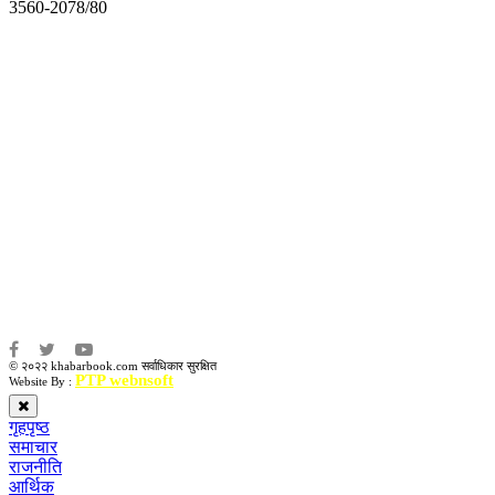
3560-2078/80
अध्यक्ष तथा प्रबन्ध निर्देशक:
उद्धव प्रसाद लामिछाने
सम्पादकः
कृष्ण प्रसाद शिवाकाेटी
संवाददाता:
संजय लामा
संवाददाता:
अमन भूषाल / किरण खड्का
© २०२२ khabarbook.com सर्वाधिकार सुरक्षित
PTP webnsoft
Website By :
गृहपृष्ठ
समाचार
राजनीति
आर्थिक