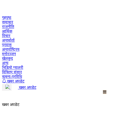
Skip
to
content
गृहपृष्ठ
समाचार
राजनीति
आर्थिक
विचार
अन्तर्वार्ता
प्रवास
अन्तर्राष्ट्रिय
मनोरञ्जन
खेलकुद
अन्य
भिडियो ग्यालरी
विचित्र संसार
सूचना-प्रविधि
खबर अपडेट
खबर अपडेट
खबर अपडेट