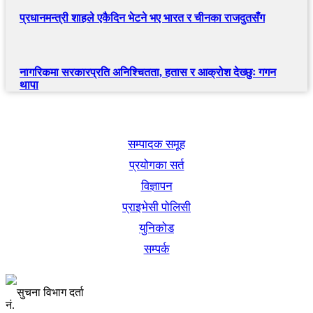
प्रधानमन्त्री शाहले एकैदिन भेटने भए भारत र चीनका राजदुतसँग
नागरिकमा सरकारप्रति अनिश्चितता, हतास र आक्रोश देख्छुः गगन
थापा
खबर बुक पब्लिकेशन
सम्पादक समूह
प्रयोगका सर्त
विज्ञापन
प्राइभेसी पोलिसी
युनिकोड
सम्पर्क
सुचना विभाग दर्ता
नं.