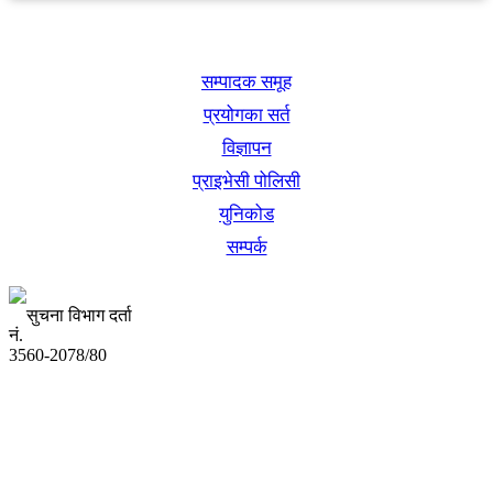
खबर बुक पब्लिकेशन
सम्पादक समूह
प्रयोगका सर्त
विज्ञापन
प्राइभेसी पोलिसी
युनिकोड
सम्पर्क
सुचना विभाग दर्ता
नं.
3560-2078/80
अध्यक्ष तथा प्रबन्ध निर्देशक:
उद्धव प्रसाद लामिछाने
सम्पादकः