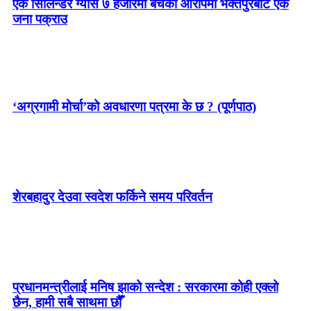
एक सिलिन्डर ग्यास ७ हजारमा बेचेको आरोपमा भक्तपुरबाट एक
जना पक्राउ
‘अग्रगामी मोर्चा’को अवधारणा पत्रमा के छ ? (पूर्णपाठ)
शेरबहादुर देउवा स्वदेश फर्किने समय परिवर्तन
प्रधानमन्त्रीलाई मनिष झाको सन्देश : सरकारमा कोही एक्लो
छैन, हामी सबै साथमा छौँ