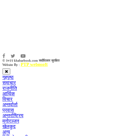
कृष्ण प्रसाद शिवाकाेटी
संवाददाता:
संजय लामा
संवाददाता:
अमन भूषाल / किरण खड्का
© २०२२ khabarbook.com सर्वाधिकार सुरक्षित
PTP webnsoft
Website By :
गृहपृष्ठ
समाचार
राजनीति
आर्थिक
विचार
अन्तर्वार्ता
प्रवास
अन्तर्राष्ट्रिय
मनोरञ्जन
खेलकुद
अन्य