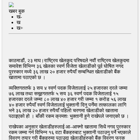
खबर बुक
ख-
ख
ख+
काठमाडौं, २३ माघ।राष्ट्रिय खेलकुद परिषदले नवौं राष्ट्रिय खेलकुदमा
समावेश विभिन्न ३६ खेलका स्वर्ण विजेता खेलाडीको पूर्व घोषित नगद
पुरस्कार मध्ये ३६ लाख २० हजार रुपैयाँ सम्बन्धित खेलाडीको बैंक
खातामा पठाएको छ ।
व्यक्तिगततर्फ ३ सय ४ स्वर्ण पदक विजेतालाई २५ हजारका दरले जम्मा
७६ लाख तथा समूहगततर्फ ५ सय ३६ स्वर्ण पदक विजेतालाई १५
हजारका दरले जम्मा ८० लाख ४० हजार गरी जम्मा १ करोड ५६ लाख
४० हजार रुपैयाँ स्वर्ण विजेतालाई भुक्तानी दिनु पर्नेमा तत्कालका लागि
भने ३६ लाख २० हजार रुपैयाँ पहिलो चरणमा खेलाडीको खातामा
पठाइएको हो । बाँकी रकम क्रमशः भुक्तानी हुने राखेपले जनाएको छ ।
राखेपका अनुसार खेलाडीहरुलाई आ–आफ्नो खातामा सिधै नगद पुरस्कार
रकम जम्मा गर्न विभिन्न १६ वटा बैंकहरुबाट भुक्तानी पठाउनु पर्ने भएकाले
विवरण तयार गरी बैंकहरुमा पठाउदा खेलाडीहरुको बैंक विवरण फरक