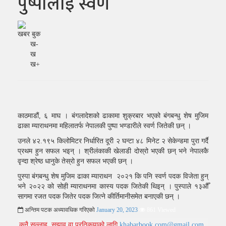
पुष्पालाई स्वर्ण
खबर बुक
ख-
ख
ख+
काठमाडौं, ६ माघ । बंगलादेशको ढाकामा शुक्रबार भएको बंगबन्धु शेष मुजिम
ढाका म्याराथनमा महिलातर्फ नेपालकी पुष्पा भण्डारीले स्वर्ण जितेकी छन् ।
उनले ४२.१९५ किलोमिटर निर्धारित दूरी २ घन्टा ४८ मिनेट २ सेकेन्डमा पुरा गर्दै
प्रथम हुन सफल भइन् । श्रीलंकाकी खेलाडी दोस्रो भएकी छन् भने नेपालकै
वृन्दा श्रेष्ठ धानुके तेस्रो हुन सफल भएकी छन् ।
पुस्पा बंगबन्धु शेष मुजिम ढाका म्याराथन २०२१ कि पनि स्वर्ण पदक विजेता हुन्
भने २०२२ को सोही म्याराथनमा कास्य पदक जितेकी थिइन् । पुस्पाले १३औँ
सागमा रजत पदक जितेर पदक जित्ने कीर्तिमानीसमेत बनाएकी छन् ।
अन्तिम पटक अध्यावधिक गरिएको
January 20, 2023
861 Viewed
कुनै सल्लाह, सुझाव वा प्रतिकृयाको लागि
khabarbook.com@gmail.com