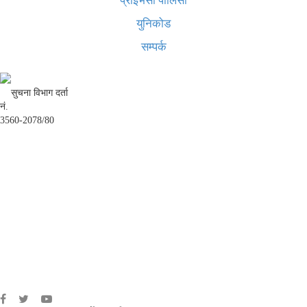
प्राइभेसी पोलिसी
युनिकोड
सम्पर्क
सुचना विभाग दर्ता
नं.
3560-2078/80
अध्यक्ष तथा प्रबन्ध निर्देशक:
उद्धव प्रसाद लामिछाने
सम्पादकः
कृष्ण प्रसाद शिवाकाेटी
संवाददाता:
संजय लामा
संवाददाता:
अमन भूषाल / किरण खड्का