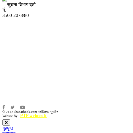
सुचना विभाग दर्ता
नं.
3560-2078/80
अध्यक्ष तथा प्रबन्ध निर्देशक:
उद्धव प्रसाद लामिछाने
सम्पादकः
कृष्ण प्रसाद शिवाकाेटी
संवाददाता:
संजय लामा
संवाददाता:
अमन भूषाल / किरण खड्का
© २०२२ khabarbook.com सर्वाधिकार सुरक्षित
PTP webnsoft
Website By :
गृहपृष्ठ