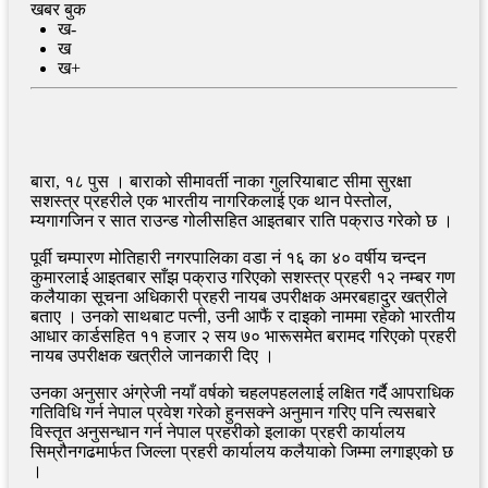
खबर बुक
ख-
ख
ख+
बारा, १८ पुस । बाराको सीमावर्ती नाका गुलरियाबाट सीमा सुरक्षा
सशस्त्र प्रहरीले एक भारतीय नागरिकलाई एक थान पेस्तोल,
म्यगागजिन र सात राउन्ड गोलीसहित आइतबार राति पक्राउ गरेको छ ।
पूर्वी चम्पारण मोतिहारी नगरपालिका वडा नं १६ का ४० वर्षीय चन्दन
कुमारलाई आइतबार साँझ पक्राउ गरिएको सशस्त्र प्रहरी १२ नम्बर गण
कलैयाका सूचना अधिकारी प्रहरी नायब उपरीक्षक अमरबहादुर खत्रीले
बताए । उनको साथबाट पत्नी, उनी आफैं र दाइको नाममा रहेको भारतीय
आधार कार्डसहित ११ हजार २ सय ७० भारूसमेत बरामद गरिएको प्रहरी
नायब उपरीक्षक खत्रीले जानकारी दिए ।
उनका अनुसार अंग्रेजी नयाँ वर्षको चहलपहललाई लक्षित गर्दै आपराधिक
गतिविधि गर्न नेपाल प्रवेश गरेको हुनसक्ने अनुमान गरिए पनि त्यसबारे
विस्तृत अनुसन्धान गर्न नेपाल प्रहरीको इलाका प्रहरी कार्यालय
सिम्रौनगढमार्फत जिल्ला प्रहरी कार्यालय कलैयाको जिम्मा लगाइएको छ
।