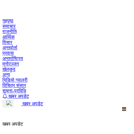
Skip
to
content
गृहपृष्ठ
समाचार
राजनीति
आर्थिक
विचार
अन्तर्वार्ता
प्रवास
अन्तर्राष्ट्रिय
मनोरञ्जन
खेलकुद
अन्य
भिडियो ग्यालरी
विचित्र संसार
सूचना-प्रविधि
खबर अपडेट
खबर अपडेट
खबर अपडेट