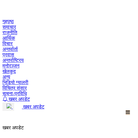
Skip
to
content
गृहपृष्ठ
समाचार
राजनीति
आर्थिक
विचार
अन्तर्वार्ता
प्रवास
अन्तर्राष्ट्रिय
मनोरञ्जन
खेलकुद
अन्य
भिडियो ग्यालरी
विचित्र संसार
सूचना-प्रविधि
खबर अपडेट
खबर अपडेट
खबर अपडेट