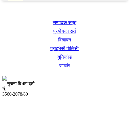
खबर बुक पब्लिकेशन
सम्पादक समूह
प्रयोगका सर्त
विज्ञापन
प्राइभेसी पोलिसी
युनिकोड
सम्पर्क
सुचना विभाग दर्ता
नं.
3560-2078/80
अध्यक्ष तथा प्रबन्ध निर्देशक:
उद्धव प्रसाद लामिछाने
सम्पादकः