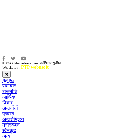
कृष्ण प्रसाद शिवाकाेटी
संवाददाता:
संजय लामा
संवाददाता:
अमन भूषाल / किरण खड्का
© २०२२ khabarbook.com सर्वाधिकार सुरक्षित
PTP webnsoft
Website By :
गृहपृष्ठ
समाचार
राजनीति
आर्थिक
विचार
अन्तर्वार्ता
प्रवास
अन्तर्राष्ट्रिय
मनोरञ्जन
खेलकुद
अन्य