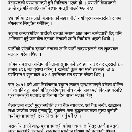
बेलायतको प्रधानमन्त्री हुने निश्चित भएको हो । यससँगै बेलायतले
झन्डै दुई महिनापछि नयाँ प्रधानमन्त्री पाउने भएको छ ।
४७ वर्षीया ट्रसलाई बेलायतकी महारानीले नयाँ प्रधानमन्त्रीको रूपमा
मंगलबार नियुक्ति गर्नेछिन् ।
सुरुमा कन्जरभेटिभ पार्टीको दलको नेतामा आठ जना उम्मेदवारी दिए पनि
अन्तिममा दुई जनाबीच दलको नेताको लागि निर्वाचन भएको थियो ।
पार्टीको संसदीय दलको नेताका लागि पार्टी सदस्यहरूले गत शुक्रबार
मतदान गरेका थिए ।
सोमबार प्राप्त अन्तिम नजितामा सुनाकाले ६० हजार ३९९ र ट्रसले ८१
हजार ३२६ मत प्राप्त गरिन् । खसेको कुल मत मध्ये ट्रसले ५७.४
प्रतिशत र सुनाकले ४२.६ प्रतिशत मत प्राप्त गरेका थिए ।
सन् २०१९ को आम निर्वाचनमा बहुमत ल्याएर प्रधानमन्त्री बनेका बोरिस
जोन्सनविरुद्ध आफ्नै मन्त्रिपरिषद्का पाँच दर्जन सदस्यले विद्रोह गरेपछि
प्रधानमन्त्री पदबाट राजीनामा दिन बाध्य भएका थिए ।
बेलायतमा बढ्दो मुद्रास्फीति तथा बैंक ब्याजदर, आर्थिक मन्दी, खाद्यान्न
तथा ऊर्जामा उच्च मूल्यवृद्धि, युक्रेन–रुस युद्धलगायतका मुख्य चुनौती
नयाँ प्रधानमन्त्री ट्रसले सामना गर्नु पर्ने छ ।
यसअघि उनले आफू प्रधानमन्त्री बनेमा एक साताभित्र ऊर्जामा बढ्दो
उच्च मूल्यवृद्धि घटाउने, राहताका प्याकेज घोषणा गर्ने बताएकी थिइन् ।