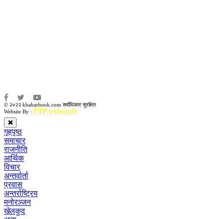
कृष्ण प्रसाद शिवाकाेटी
संवाददाता:
संजय लामा
संवाददाता:
अमन भूषाल / किरण खड्का
© २०२२ khabarbook.com सर्वाधिकार सुरक्षित
PTP webnsoft
Website By :
गृहपृष्ठ
समाचार
राजनीति
आर्थिक
विचार
अन्तर्वार्ता
प्रवास
अन्तर्राष्ट्रिय
मनोरञ्जन
खेलकुद