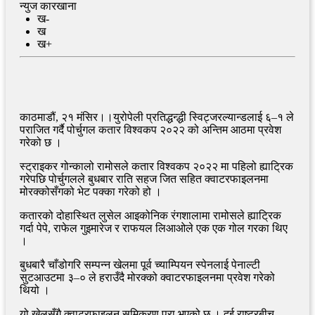
न्युज कारखाना
ख-
ख
ख+
काठमाडौं, २१ मंसिर।।युरोपेली प्रतिद्धन्द्धी स्विट्जरल्यान्डलाई ६–१ ले
पराजित गर्दै पोर्चुगल कतार विश्वकप २०२२ को अन्तिम आठमा प्रवेश
गरेको छ ।
स्ट्राइकर गोन्कालो रामोसले कतार विश्वकप २०२२ मा पहिलो ह्याट्रिक
गरेपछि पोर्चुगलले बुधबार राति सहज जित सहित क्वाटरफाइलनमा
मोरक्कोसँगको भेट पक्का गरेको हो ।
कतारको दोहास्थित लुसेल आइकोनिक रंगशालामा रामोसले ह्याट्रिक
गर्दा पेपे, राफेल गुइमारेज र राफयल लिआओले एक एक गोल गरका थिए
।
बुधबारै चाँडोगरि सम्पन्न खेलमा पूर्व च्याम्पियन स्पेनलाई पेनाल्टी
सुटआउटमा ३–० ले हराउँदै मोरक्को क्वाटरफाइलनमा प्रवेश गरेको
थियो ।
यो खेलसँगै क्वाटरफाइलन समिकरण पुरा भएको छ । दुई राष्ट्रबीच