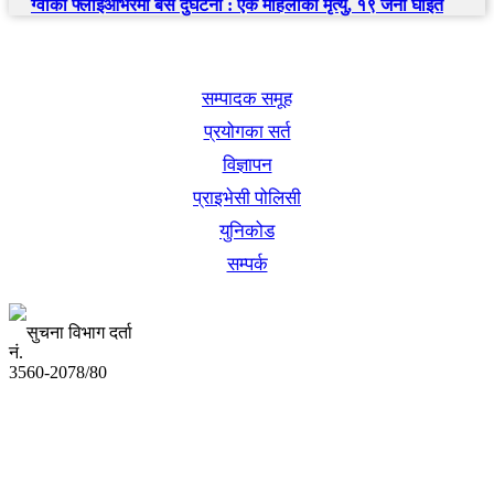
ग्वार्को फ्लाइओभरमा बस दुर्घटना : एक महिलाको मृत्यु, १९ जना घाइते
खबर बुक पब्लिकेशन
सम्पादक समूह
प्रयोगका सर्त
विज्ञापन
प्राइभेसी पोलिसी
युनिकोड
सम्पर्क
सुचना विभाग दर्ता
नं.
3560-2078/80
अध्यक्ष तथा प्रबन्ध निर्देशक:
उद्धव प्रसाद लामिछाने
सम्पादकः