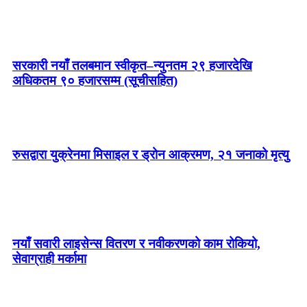
सरकारी नयाँ तलबमान स्वीकृत–न्युनतम २९ हजारदेखि
अधिकतम ९० हजारसम्म (सूचीसहित)
रुसद्वारा युक्रेनमा मिसाइल र ड्रोन आक्रमण, २१ जनाको मृत्यु
नयाँ सवारी लाइसेन्स वितरण र नवीकरणको काम रोकियो,
सेवाग्राही मर्कामा