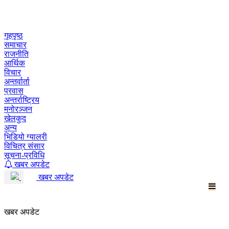
Skip
to
content
गृहपृष्ठ
समाचार
राजनीति
आर्थिक
विचार
अन्तर्वार्ता
प्रवास
अन्तर्राष्ट्रिय
मनोरञ्जन
खेलकुद
अन्य
भिडियो ग्यालरी
विचित्र संसार
सूचना-प्रविधि
खबर अपडेट
खबर अपडेट
खबर अपडेट