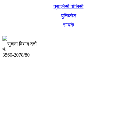
प्राइभेसी पोलिसी
युनिकोड
सम्पर्क
सुचना विभाग दर्ता
नं.
3560-2078/80
अध्यक्ष तथा प्रबन्ध निर्देशक:
उद्धव प्रसाद लामिछाने
सम्पादकः
कृष्ण प्रसाद शिवाकाेटी
संवाददाता:
संजय लामा
संवाददाता: