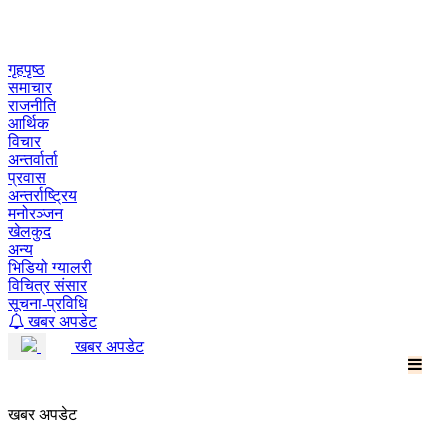
Skip
to
content
गृहपृष्ठ
समाचार
राजनीति
आर्थिक
विचार
अन्तर्वार्ता
प्रवास
अन्तर्राष्ट्रिय
मनोरञ्जन
खेलकुद
अन्य
भिडियो ग्यालरी
विचित्र संसार
सूचना-प्रविधि
खबर अपडेट
खबर अपडेट
खबर अपडेट