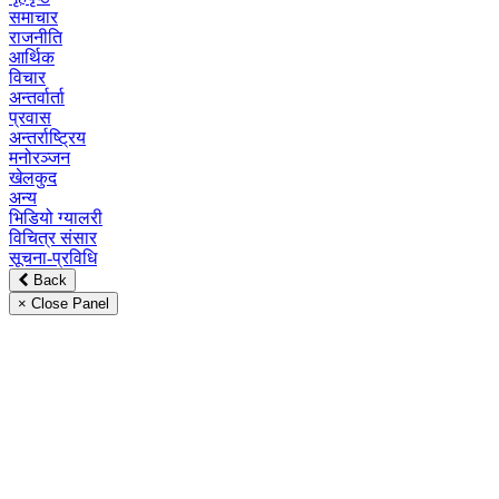
समाचार
राजनीति
आर्थिक
विचार
अन्तर्वार्ता
प्रवास
अन्तर्राष्ट्रिय
मनोरञ्जन
खेलकुद
अन्य
भिडियो ग्यालरी
विचित्र संसार
सूचना-प्रविधि
Back
× Close Panel