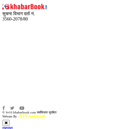
सुचना विभाग दर्ता नं.
3560-2078/80
अध्यक्ष तथा प्रबन्ध निर्देशक:
उद्धव प्रसाद लामिछाने
सम्पादकः
कृष्ण प्रसाद शिवाकाेटी
संवाददाता:
संजय लामा
संवाददाता:
अमन भूषाल / किरण खड्का
© २०२२ khabarbook.com सर्वाधिकार सुरक्षित
PTP webnsoft
Website By :
गृहपृष्ठ