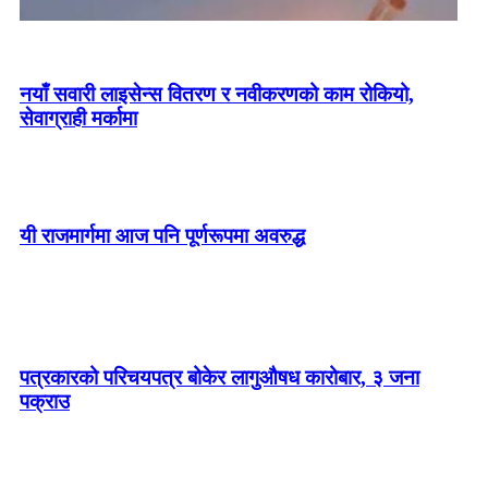
नयाँ सवारी लाइसेन्स वितरण र नवीकरणको काम रोकियो,
सेवाग्राही मर्कामा
यी राजमार्गमा आज पनि पूर्णरूपमा अवरुद्ध
रुसद्वारा युक्रेनमा मिसाइल र ड्रोन आक्रमण, २१ जनाको
पत्रकारको परिचयपत्र बोकेर लागुऔषध कारोबार, ३ जना
मृत्यु
पक्राउ