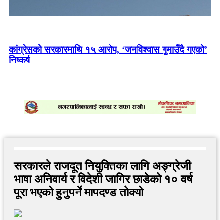
भारतमा पक्राउ परेका सर्लाहीका दुई किसानलाई धरौटीमा रिहा
गर्न अदालतको आदेश
कांग्रेसको सरकारमाथि १५ आरोप, ‘जनविश्वास गुमाउँदै गएको’
निष्कर्ष
कोशी सरकारको विवादबीच ओलीलाई भेट्न गुण्डु पुगे मुख्यमन्त्री
हिक्मतकुमार कार्की
मर्दी हिमालको जंगलमा हराए पोखराका तीन युवा, खोजी जारी
सरकारले राजदूत नियुक्तिका लागि अङ्ग्रेजी
भाषा अनिवार्य र विदेशी जागिर छाडेको १० वर्ष
पूरा भएको हुनुपर्ने मापदण्ड तोक्यो