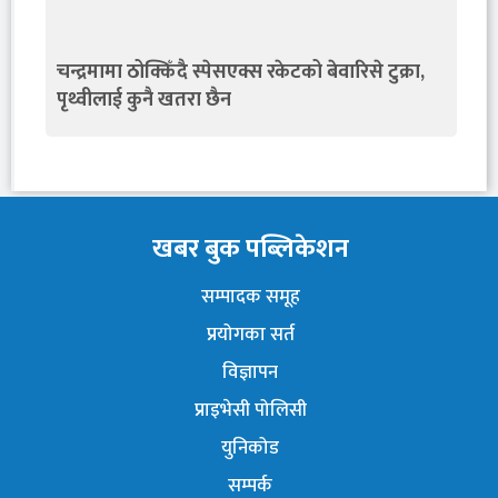
चन्द्रमामा ठोक्किँदै स्पेसएक्स रकेटको बेवारिसे टुक्रा,
पृथ्वीलाई कुनै खतरा छैन
खबर बुक पब्लिकेशन
सम्पादक समूह
प्रयोगका सर्त
विज्ञापन
प्राइभेसी पोलिसी
युनिकोड
सम्पर्क