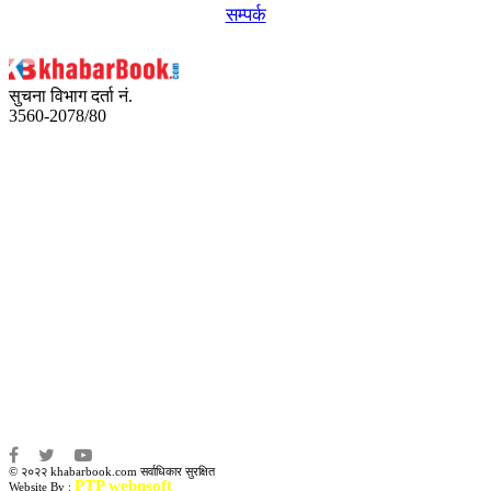
सम्पर्क
सुचना विभाग दर्ता नं.
3560-2078/80
अध्यक्ष तथा प्रबन्ध निर्देशक:
उद्धव प्रसाद लामिछाने
सम्पादकः
कृष्ण प्रसाद शिवाकाेटी
संवाददाता:
संजय लामा
संवाददाता:
अमन भूषाल / किरण खड्का
© २०२२ khabarbook.com सर्वाधिकार सुरक्षित
PTP webnsoft
Website By :