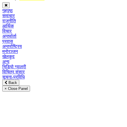
गृहपृष्ठ
समाचार
राजनीति
आर्थिक
विचार
अन्तर्वार्ता
प्रवास
अन्तर्राष्ट्रिय
मनोरञ्जन
खेलकुद
अन्य
भिडियो ग्यालरी
विचित्र संसार
सूचना-प्रविधि
Back
× Close Panel