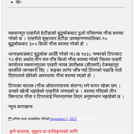
ख+
मकवानपुर प्रहरीले हेटौंडाको बुद्धचोकबाट ठूलो परिमाणमा गाँजा बरामद
गरेको छ । प्रहरीले शुक्रवार हेटौंडा उपमहानगरपालिका-१०
बुद्धचोकबाट ३०५ किलो गाँजा बरामद गरेको हो ।
थानाभर्‍याङबाट बुद्धचोक आउँदै गरेको ना८ख १७३८ नम्बरको टिपरबाट
१२ बोरा अर्थात् तीन सय पाँच किलो गाँजा बरामद गरेको जिल्ला प्रहरी
कार्यालय मकवानपुरका प्रहरी नायब उपरीक्षक (डीएसपी) टेकबहादुर
कार्कीले जानकारी दिए । शङ्का लागेर जाँच गर्दा टिपरको पछाडि रातो
त्रिपालले छोपेको अवस्थामा गाँजा बरामद भएको हो ।
टिपरका चालक (गाँजा ओसारपसारमा संलग्न) भने फरार रहेका छन् ।
उनको खोजी भइरहेको प्रहरीले जनाएको छ । बरामद गरिएको तीन
क्विनटल गाँजा र टिपरलाई नियन्त्रणमा लिएर अनुसन्धान भइरहेको छ ।
न्युज कारखाना
अन्तिम पटक अध्यावधिक गरिएको
September 2, 2022
1004 Viewed
कुनै सल्लाह, सुझाव वा प्रतिकृयाको लागि