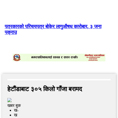
रुसद्वारा युक्रेनमा मिसाइल र ड्रोन आक्रमण, २१ जनाको मृत्यु
पत्रकारको परिचयपत्र बोकेर लागुऔषध कारोबार, ३ जना
पक्राउ
हेटौंडाबाट ३०५ किलो गाँजा बरामद
खबर बुक
ख-
ख