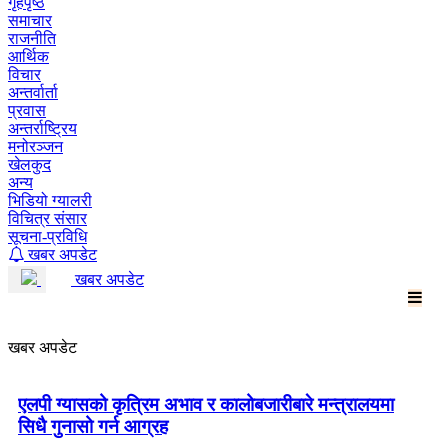
गृहपृष्ठ
समाचार
राजनीति
आर्थिक
विचार
अन्तर्वार्ता
प्रवास
अन्तर्राष्ट्रिय
मनोरञ्जन
खेलकुद
अन्य
भिडियो ग्यालरी
विचित्र संसार
सूचना-प्रविधि
खबर अपडेट
खबर अपडेट
खबर अपडेट
एलपी ग्यासको कृत्रिम अभाव र कालोबजारीबारे मन्त्रालयमा
सिधै गुनासो गर्न आग्रह