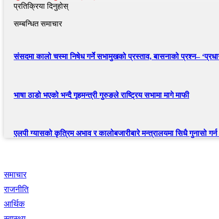
प्रतिक्रिया दिनुहोस्
सम्बन्धित समाचार
संसदमा कालो चस्मा निषेध गर्ने सभामुखको प्रस्ताव, बासनाको प्रश्न– ‘प्रधानम
भाषा ठाडो भएको भन्दै गृहमन्त्री गुरुङले राष्ट्रिय सभामा मागे माफी
एलपी ग्यासको कृत्रिम अभाव र कालोबजारीबारे मन्त्रालयमा सिधै गुनासो गर्
द्रुत लिंक
समाचार
राजनीति
आर्थिक
स्वास्थ्य