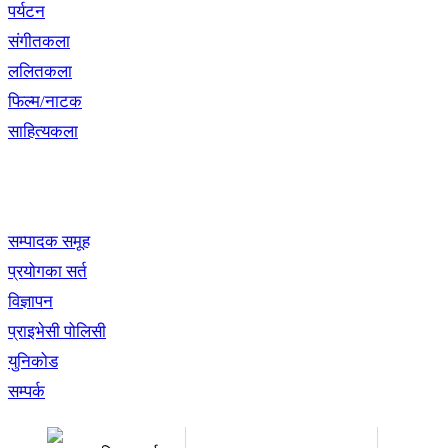
पर्यटन
संगीतकला
ललितकला
फिल्म/नाटक
साहित्यकला
खबर बुक पब्लिकेशन
सम्पादक समूह
प्रयोगका सर्त
विज्ञापन
प्राइभेसी पोलिसी
युनिकोड
सम्पर्क
अध्यक्ष तथा प्रबन्ध निर्देशक:
सम्पादकः