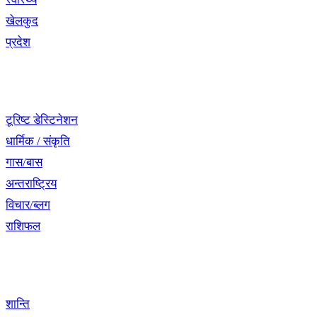
खेलकुद
प्रदेश
नेभिगेसन
टूरिष्ट डेस्टिनेशन
धार्मिक / संकृति
गास/बास
अन्तराष्ट्रिय
विचार/ब्लग
राशिफल
विशेष श्रृंखला
शान्ति