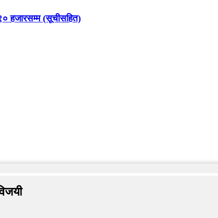
९० हजारसम्म (सूचीसहित)
विजयी