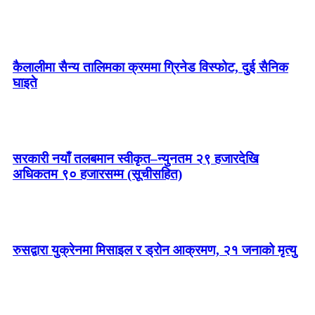
कैलालीमा सैन्य तालिमका क्रममा ग्रिनेड विस्फोट, दुई सैनिक
घाइते
सरकारी नयाँ तलबमान स्वीकृत–न्युनतम २९ हजारदेखि
अधिकतम ९० हजारसम्म (सूचीसहित)
रुसद्वारा युक्रेनमा मिसाइल र ड्रोन आक्रमण, २१ जनाको मृत्यु