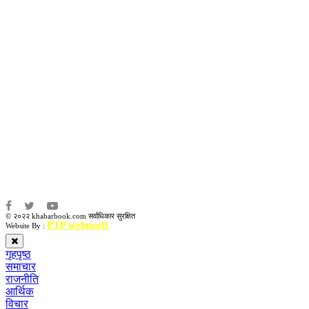
अध्यक्ष तथा प्रबन्ध निर्देशक:
उद्धव प्रसाद लामिछाने
सम्पादकः
कृष्ण प्रसाद शिवाकाेटी
संवाददाता:
संजय लामा
संवाददाता:
अमन भूषाल / किरण खड्का
© २०२२ khabarbook.com सर्वाधिकार सुरक्षित
PTP webnsoft
Website By :
गृहपृष्ठ
समाचार
राजनीति
आर्थिक
विचार