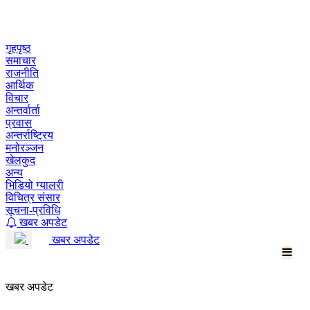
Skip
to
content
गृहपृष्ठ
समाचार
राजनीति
आर्थिक
विचार
अन्तर्वार्ता
प्रवास
अन्तर्राष्ट्रिय
मनोरञ्जन
खेलकुद
अन्य
भिडियो ग्यालरी
विचित्र संसार
सूचना-प्रविधि
खबर अपडेट
खबर अपडेट
खबर अपडेट