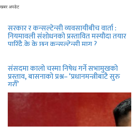
खबर अपडेट
सरकार र कन्सल्टेन्सी व्यवसायीबीच वार्ता :
नियमावली संशोधनको प्रस्तावित मस्यौदा तयार
पारिँदै,के के छन् कन्सल्टेन्सी माग ?
संसदमा कालो चस्मा निषेध गर्ने सभामुखको
प्रस्ताव, बासनाको प्रश्न– ‘प्रधानमन्त्रीबाटै सुरु
गरौँ’