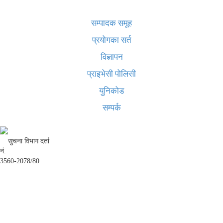
खबर बुक पब्लिकेशन
सम्पादक समूह
प्रयोगका सर्त
विज्ञापन
प्राइभेसी पोलिसी
युनिकोड
सम्पर्क
सुचना विभाग दर्ता
नं.
3560-2078/80
अध्यक्ष तथा प्रबन्ध निर्देशक:
उद्धव प्रसाद लामिछाने
सम्पादकः
कृष्ण प्रसाद शिवाकाेटी