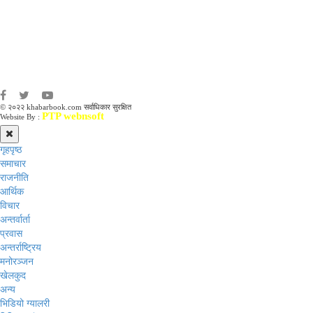
संवाददाता:
संजय लामा
संवाददाता:
अमन भूषाल / किरण खड्का
© २०२२ khabarbook.com सर्वाधिकार सुरक्षित
PTP webnsoft
Website By :
गृहपृष्ठ
समाचार
राजनीति
आर्थिक
विचार
अन्तर्वार्ता
प्रवास
अन्तर्राष्ट्रिय
मनोरञ्जन
खेलकुद
अन्य
भिडियो ग्यालरी